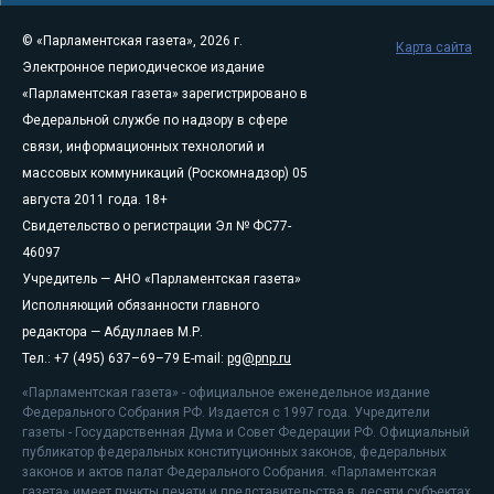
© «Парламентская газета», 2026 г.
Карта сайта
Электронное периодическое издание
«Парламентская газета» зарегистрировано в
Федеральной службе по надзору в сфере
связи, информационных технологий и
массовых коммуникаций (Роскомнадзор) 05
августа 2011 года. 18+
Свидетельство о регистрации Эл № ФС77-
46097
Учредитель — АНО «Парламентская газета»
Исполняющий обязанности главного
редактора — Абдуллаев М.Р.
Тел.: +7 (495) 637–69–79 E-mail:
pg@pnp.ru
«Парламентская газета» - официальное еженедельное издание
Федерального Собрания РФ. Издается с 1997 года. Учредители
газеты - Государственная Дума и Совет Федерации РФ. Официальный
публикатор федеральных конституционных законов, федеральных
законов и актов палат Федерального Собрания. «Парламентская
газета» имеет пункты печати и представительства в десяти субъектах