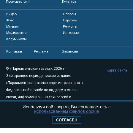
Происшествия
Культура
Видео
Опросы
Фото
Персоны
Мнения
Регионы
Медиацентр
Интервью
Колумнисты
Контакты
Реклама
Вакансии
© «Парламентская газета», 2026 г.
Карта сайта
Электронное периодическое издание
«Парламентская газета» зарегистрировано в
Федеральной службе по надзору в сфере
связи, информационных технологий и
массовых коммуникаций (Роскомнадзор) 05
Используя сайт pnp.ru, Вы соглашаетесь с
использованием файлов cookie
августа 2011 года. 18+
Свидетельство о регистрации Эл № ФС77-
СОГЛАСЕН
46097
Учредитель — АНО «Парламентская газета»