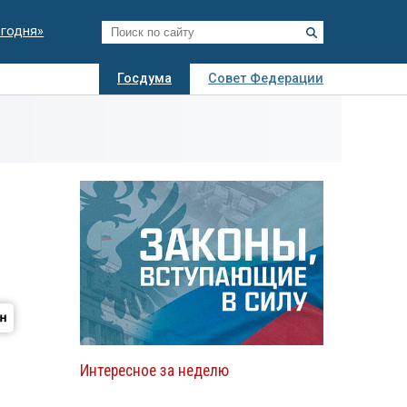
егодня»
Госдума
Совет Федерации
я
Авто
Недвижимость
Технологии
иза
Интересное за неделю