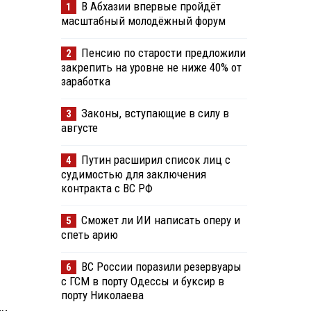
В Абхазии впервые пройдёт
1
масштабный молодёжный форум
Пенсию по старости предложили
2
закрепить на уровне не ниже 40% от
заработка
Законы, вступающие в силу в
3
августе
Путин расширил список лиц с
4
судимостью для заключения
контракта с ВС РФ
Сможет ли ИИ написать оперу и
5
спеть арию
ВС России поразили резервуары
6
с ГСМ в порту Одессы и буксир в
порту Николаева