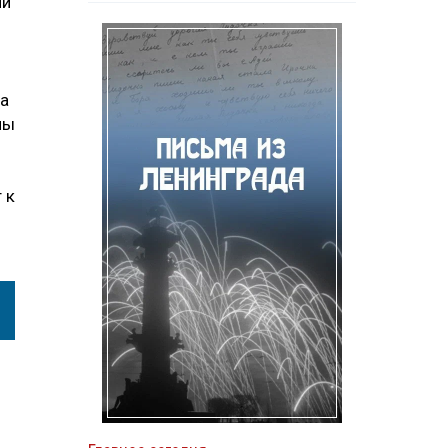
ни
та
ны
 к