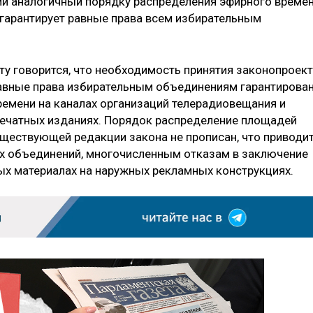
 аналогичный порядку распределения эфирного време
гарантирует равные права всем избирательным
ту говорится, что необходимость принятия законопроек
равные права избирательным объединениям гарантирова
ремени на каналах организаций телерадиовещания и
печатных изданиях. Порядок распределение площадей
ществующей редакции закона не прописан, что приводит
х объединений, многочисленным отказам в заключение
х материалах на наружных рекламных конструкциях.