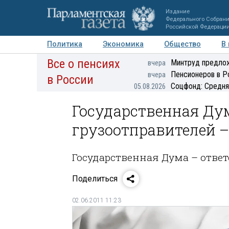
Издание
Федерального Собран
Российской Федераци
Политика
Экономика
Общество
В
Все о пенсиях
Фото
Авторы
Персоны
Мнения
Регионы
Минтруд предлож
вчера
Пенсионеров в Р
вчера
в России
Соцфонд: Средня
05.08.2026
Государственная Дум
грузоотправителей –
Государственная Дума – ответ
Поделиться
02.06.2011 11:23