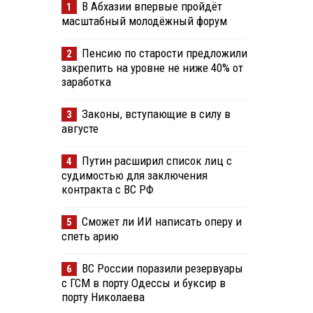
В Абхазии впервые пройдёт
1
масштабный молодёжный форум
Пенсию по старости предложили
2
закрепить на уровне не ниже 40% от
заработка
Законы, вступающие в силу в
3
августе
Путин расширил список лиц с
4
судимостью для заключения
контракта с ВС РФ
Сможет ли ИИ написать оперу и
5
спеть арию
ВС России поразили резервуары
6
с ГСМ в порту Одессы и буксир в
порту Николаева