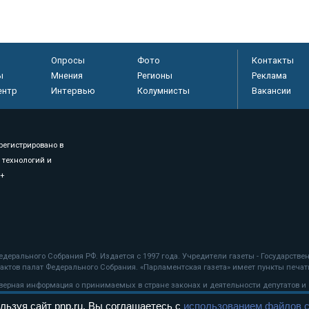
Опросы
Фото
Контакты
ы
Мнения
Регионы
Реклама
ентр
Интервью
Колумнисты
Вакансии
регистрировано в
 технологий и
8+
.
дерального Собрания РФ. Издается с 1997 года. Учредители газеты - Государств
ктов палат Федерального Собрания. «Парламентская газета» имеет пункты печати
оверная информация о принимаемых в стране законах и деятельности депутатов и
льзуя сайт pnp.ru, Вы соглашаетесь с
использованием файлов c