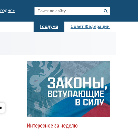
егодня»
Госдума
Совет Федерации
я
Авто
Недвижимость
Технологии
иза
Интересное за неделю