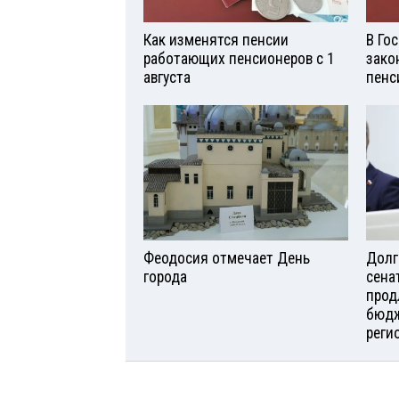
Как изменятся пенсии
В Го
работающих пенсионеров с 1
зако
августа
пенс
Феодосия отмечает День
Долг
города
сена
прод
бюдж
реги