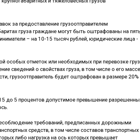
 крупногабаритных и тяжеловесных грузов
авок за предоставление грузоотправителем
баритах груза граждане могут быть оштрафованы на пят
ниматели – на 10-15 тысяч рублей, юридические лица -
ной особых отметок или необходимых при перевозке гру
ие сведений о свойствах груза, в том числе о его массе
ости, грузоотправитель будет оштрафован в размере 20%
15 до 5 процентов допустимое превышение разрешенны
ось.
 несоблюдение требований, предписанных дорожными
спортных средств, в том числе составов транспортных
торых либо нагрузка на ось которых превышает