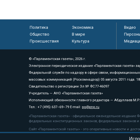
Политика
Экономика
Видео
Общество
В мире
Персон
Происшествия
Культура
Медиац
© «Парламентская газета», 2026 г.
Электронное периодическое издание «Парламентская газета» за
Федеральной службе по надзору в сфере связи, информационных
массовых коммуникаций (Роскомнадзор) 05 августа 2011 года. 1
Свидетельство о регистрации Эл № ФС77-46097
Учредитель — АНО «Парламентская газета»
Исполняющий обязанности главного редактора — Абдуллаев М.Р
Тел.: +7 (495) 637–69–79 E-mail:
pg@pnp.ru
«Парламентская газета» - официальное еженедельное издание Фе
федеральных конституционных законов, федеральных законов и а
Сайт «Парламентской газеты» - это оперативные новости и дост
«Парламентской газеты» активная ссылка на pnp.ru обязательна.
Испо