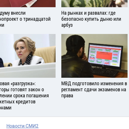
сдуму внесли
На рынках и развалах: где
нопроект о тринадцатой
безопасно купить дыню или
ии
арбуз
овая «разгрузка»:
МВД подготовило изменения в
торы готовят закон о
регламент сдачи экзаменов на
лении срока погашения
права
етных кредитов
онами
Новости СМИ2