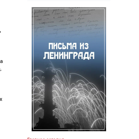
ь
за
,
х