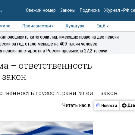
Свежий номер
Законы
Подписка
Журнал «РФ с
ия
и
 мире
Происшествия
Культура
Ещё
Медиацентр
Интервью
Колумнисты
Делова
ил расширить категории лиц, имеющих право на две пенсии
эксперт
оссии за год стало меньше на 409 тысяч человек
я пенсия по старости в России превысила 27,2 тысячи
а – ответственность
 закон
ственность грузоотправителей – закон
Читать нас в