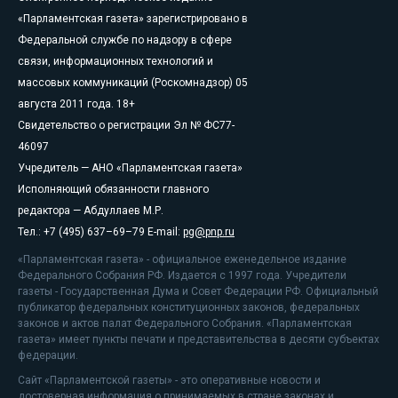
«Парламентская газета» зарегистрировано в
Федеральной службе по надзору в сфере
связи, информационных технологий и
массовых коммуникаций (Роскомнадзор) 05
августа 2011 года. 18+
Свидетельство о регистрации Эл № ФС77-
46097
Учредитель — АНО «Парламентская газета»
Исполняющий обязанности главного
редактора — Абдуллаев М.Р.
Тел.: +7 (495) 637–69–79 E-mail:
pg@pnp.ru
«Парламентская газета» - официальное еженедельное издание
Федерального Собрания РФ. Издается с 1997 года. Учредители
газеты - Государственная Дума и Совет Федерации РФ. Официальный
публикатор федеральных конституционных законов, федеральных
законов и актов палат Федерального Собрания. «Парламентская
газета» имеет пункты печати и представительства в десяти субъектах
федерации.
Сайт «Парламентской газеты» - это оперативные новости и
достоверная информация о принимаемых в стране законах и