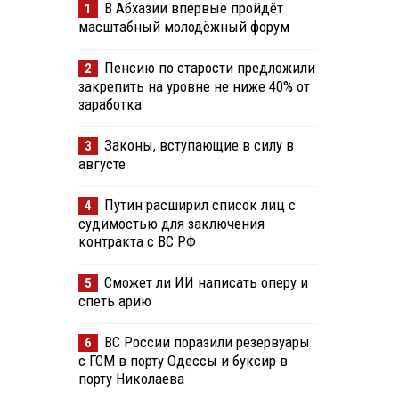
В Абхазии впервые пройдёт
1
масштабный молодёжный форум
Пенсию по старости предложили
2
закрепить на уровне не ниже 40% от
заработка
Законы, вступающие в силу в
3
августе
Путин расширил список лиц с
4
судимостью для заключения
контракта с ВС РФ
Сможет ли ИИ написать оперу и
5
спеть арию
ВС России поразили резервуары
6
с ГСМ в порту Одессы и буксир в
порту Николаева