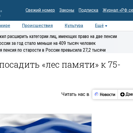
Свежий номер
Законы
Подписка
Журнал «РФ с
ия
и
 мире
Происшествия
Культура
Ещё
Медиацентр
Интервью
Колумнисты
Делова
ил расширить категории лиц, имеющих право на две пенсии
эксперт
оссии за год стало меньше на 409 тысяч человек
я пенсия по старости в России превысила 27,2 тысячи
осадить «лес памяти» к 75-
Читать нас в