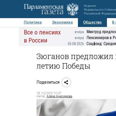
Издание
Федерального Собран
Российской Федераци
Политика
Экономика
Общество
В
Все о пенсиях
Фото
Авторы
Персоны
Мнения
Регионы
Минтруд предлож
вчера
Пенсионеров в Р
вчера
в России
Соцфонд: Средня
05.08.2026
Зюганов предложил п
летию Победы
Поделиться
18.10.2019 15:07
Автор:
Алёна Анисимова