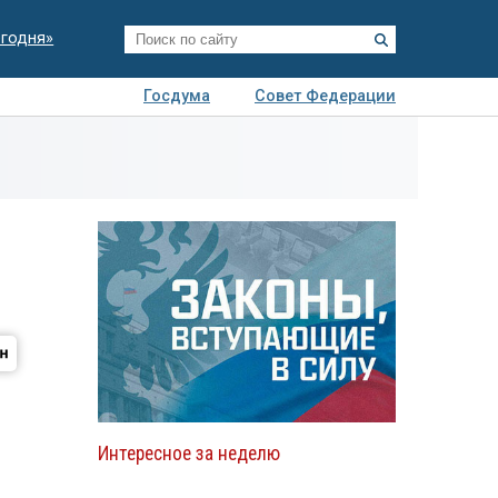
егодня»
Госдума
Совет Федерации
я
Авто
Недвижимость
Технологии
иза
Интересное за неделю