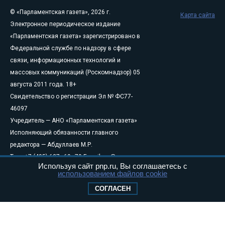
© «Парламентская газета», 2026 г.
Карта сайта
Электронное периодическое издание
«Парламентская газета» зарегистрировано в
Федеральной службе по надзору в сфере
связи, информационных технологий и
массовых коммуникаций (Роскомнадзор) 05
августа 2011 года. 18+
Свидетельство о регистрации Эл № ФС77-
46097
Учредитель — АНО «Парламентская газета»
Исполняющий обязанности главного
редактора — Абдуллаев М.Р.
Тел.: +7 (495) 637–69–79 E-mail:
pg@pnp.ru
Используя сайт pnp.ru, Вы соглашаетесь с
«Парламентская газета» - официальное еженедельное издание
использованием файлов cookie
Федерального Собрания РФ. Издается с 1997 года. Учредители
СОГЛАСЕН
газеты - Государственная Дума и Совет Федерации РФ. Официальный
публикатор федеральных конституционных законов, федеральных
законов и актов палат Федерального Собрания. «Парламентская
газета» имеет пункты печати и представительства в десяти субъектах