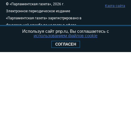
© «Парламентская газета», 2026 г.
Карта сайта
Электронное периодическое издание
«Парламентская газета» зарегистрировано в
Федеральной службе по надзору в сфере
Используя сайт pnp.ru, Вы соглашаетесь с
связи, информационных технологий и
использованием файлов cookie
массовых коммуникаций (Роскомнадзор) 05
СОГЛАСЕН
августа 2011 года. 18+
Свидетельство о регистрации Эл № ФС77-
46097
Учредитель — АНО «Парламентская газета»
Исполняющий обязанности главного
редактора — Абдуллаев М.Р.
Тел.: +7 (495) 637–69–79 E-mail:
pg@pnp.ru
«Парламентская газета» - официальное еженедельное издание
Федерального Собрания РФ. Издается с 1997 года. Учредители
газеты - Государственная Дума и Совет Федерации РФ. Официальный
публикатор федеральных конституционных законов, федеральных
законов и актов палат Федерального Собрания. «Парламентская
газета» имеет пункты печати и представительства в десяти субъектах
федерации.