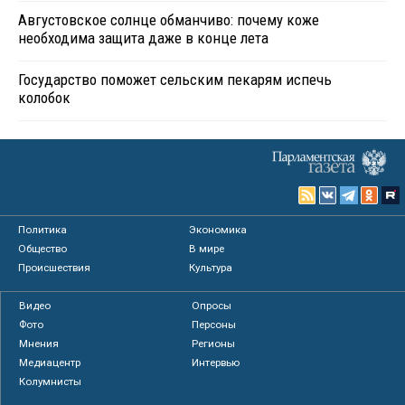
Августовское солнце обманчиво: почему коже
необходима защита даже в конце лета
Государство поможет сельским пекарям испечь
колобок
Политика
Экономика
Общество
В мире
Происшествия
Культура
Видео
Опросы
Фото
Персоны
Мнения
Регионы
Медиацентр
Интервью
Колумнисты