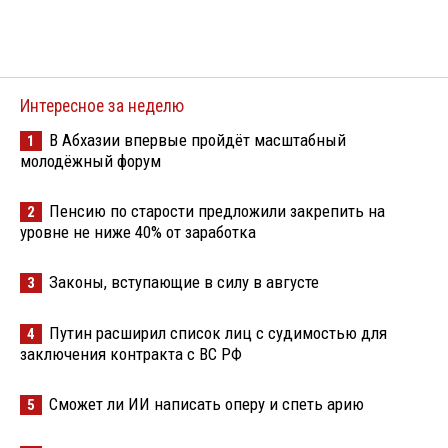
Интересное за неделю
В Абхазии впервые пройдёт масштабный
1
молодёжный форум
Пенсию по старости предложили закрепить на
2
уровне не ниже 40% от заработка
Законы, вступающие в силу в августе
3
Путин расширил список лиц с судимостью для
4
заключения контракта с ВС РФ
Сможет ли ИИ написать оперу и спеть арию
5