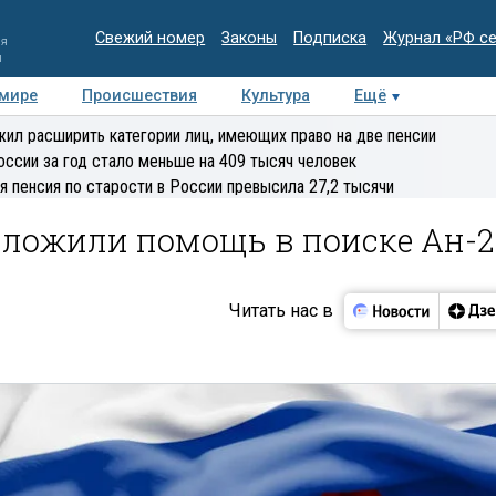
Свежий номер
Законы
Подписка
Журнал «РФ с
ия
и
 мире
Происшествия
Культура
Ещё
Медиацентр
Интервью
Колумнисты
Делова
ил расширить категории лиц, имеющих право на две пенсии
эксперт
оссии за год стало меньше на 409 тысяч человек
я пенсия по старости в России превысила 27,2 тысячи
ложили помощь в поиске Ан-2
Читать нас в