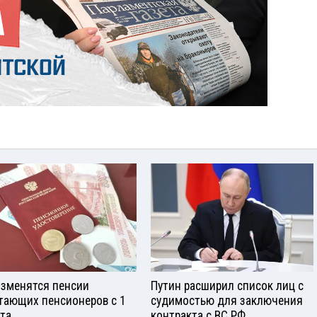
изменятся пенсии
Путин расширил список лиц с
тающих пенсионеров с 1
судимостью для заключения
ста
контракта с ВС РФ