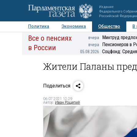
Издание
Федерального Собран
Российской Федераци
Политика
Экономика
Общество
В
Все о пенсиях
Фото
Авторы
Персоны
Мнения
Регионы
Минтруд предлож
вчера
Пенсионеров в Р
вчера
в России
Соцфонд: Средня
05.08.2026
Жители Паланы пред
Поделиться
06.07.2021 12:29
Автор:
Иван Рощепий