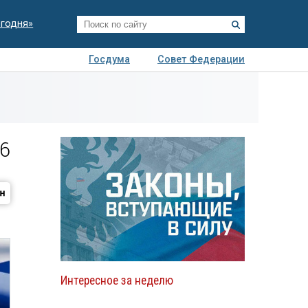
егодня»
Госдума
Совет Федерации
я
Авто
Недвижимость
Технологии
иза
6
Интересное за неделю