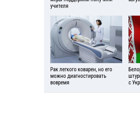
учителя
Рак легкого коварен, но его
Бело
можно диагностировать
штур
вовремя
с Ук