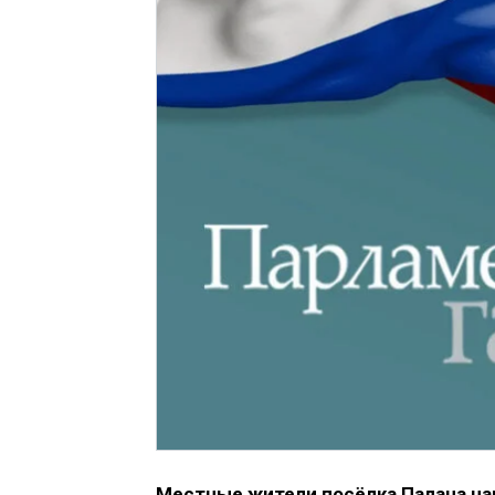
Местные жители посёлка Палана на