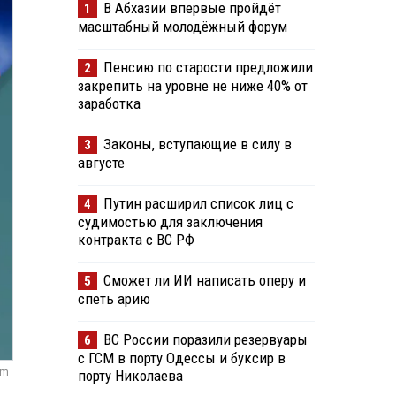
В Абхазии впервые пройдёт
1
масштабный молодёжный форум
Пенсию по старости предложили
2
закрепить на уровне не ниже 40% от
заработка
Законы, вступающие в силу в
3
августе
Путин расширил список лиц с
4
судимостью для заключения
контракта с ВС РФ
Сможет ли ИИ написать оперу и
5
спеть арию
ВС России поразили резервуары
6
с ГСМ в порту Одессы и буксир в
om
порту Николаева