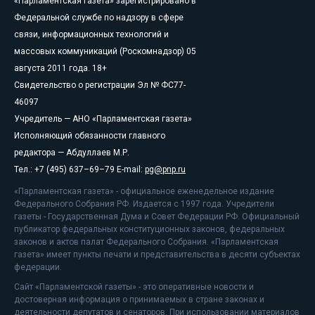
«Парламентская газета» зарегистрировано в
Федеральной службе по надзору в сфере
связи, информационных технологий и
массовых коммуникаций (Роскомнадзор) 05
августа 2011 года. 18+
Свидетельство о регистрации Эл № ФС77-
46097
Учредитель — АНО «Парламентская газета»
Исполняющий обязанности главного
редактора — Абдуллаев М.Р.
Тел.: +7 (495) 637–69–79 E-mail:
pg@pnp.ru
«Парламентская газета» - официальное еженедельное издание
Федерального Собрания РФ. Издается с 1997 года. Учредители
газеты - Государственная Дума и Совет Федерации РФ. Официальный
публикатор федеральных конституционных законов, федеральных
законов и актов палат Федерального Собрания. «Парламентская
газета» имеет пункты печати и представительства в десяти субъектах
федерации.
Сайт «Парламентской газеты» - это оперативные новости и
достоверная информация о принимаемых в стране законах и
деятельности депутатов и сенаторов. При использовании материалов