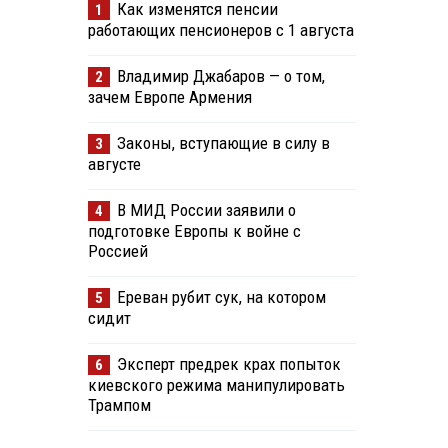
Как изменятся пенсии
1
работающих пенсионеров с 1 августа
Владимир Джабаров — о том,
2
зачем Европе Армения
Законы, вступающие в силу в
3
августе
В МИД России заявили о
4
подготовке Европы к войне с
Россией
Ереван рубит сук, на котором
5
сидит
Эксперт предрек крах попыток
6
киевского режима манипулировать
Трампом