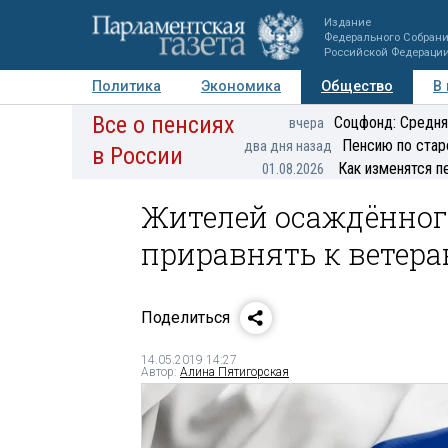
Издание
Федерального Собран
Российской Федераци
Политика
Экономика
Общество
В
Все о пенсиях
Фото
Авторы
Персоны
Мнения
Регионы
Соцфонд: Средня
вчера
Пенсию по стар
два дня назад
в России
Как изменятся п
01.08.2026
Жителей осаждённог
приравнять к ветер
Поделиться
14.05.2019 14:27
Автор:
Алина Пятигорская