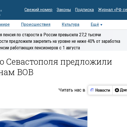
Свежий номер
Законы
Подписка
Журнал «РФ с
ия
и
 мире
Происшествия
Культура
Ещё
Медиацентр
Интервью
Колумнисты
Делова
я пенсия по старости в России превысила 27,2 тысячи
эксперт
ости предложили закрепить на уровне не ниже 40% от заработка
енсии работающих пенсионеров с 1 августа
о Севастополя предложили
анам ВОВ
Читать нас в