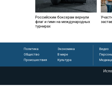
Российским боксерам вернули
Участ
флаг и гимн на международных
заста
турнирах
Политика
Экономика
Видео
Общество
В мире
Персон
Происшествия
Культура
Медиац
Испо
© «Парламентская газета», 2026 г.
Электронное периодическое издание «Парламентская газета» за
Федеральной службе по надзору в сфере связи, информационных
массовых коммуникаций (Роскомнадзор) 05 августа 2011 года. 1
Свидетельство о регистрации Эл № ФС77-46097
Учредитель — АНО «Парламентская газета»
Исполняющий обязанности главного редактора — Абдуллаев М.Р