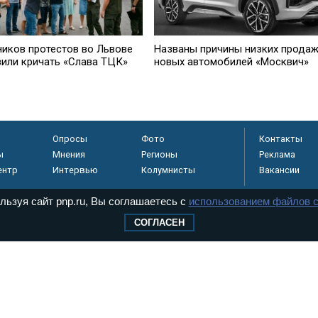
ников протестов во Львове
Названы причины низких прода
вили кричать «Слава ТЦК»
новых автомобилей «Москвич»
Опросы
Фото
Контакты
ы
Мнения
Регионы
Реклама
ентр
Интервью
Колумнисты
Вакансии
льзуя сайт pnp.ru, Вы соглашаетесь с
использованием файлов c
СОГЛАСЕН
регистрировано в
 технологий и
8+
.