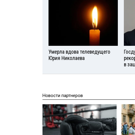
Умерла вдова телеведущего
Госд
Юрия Николаева
реко
в за
Новости партнеров