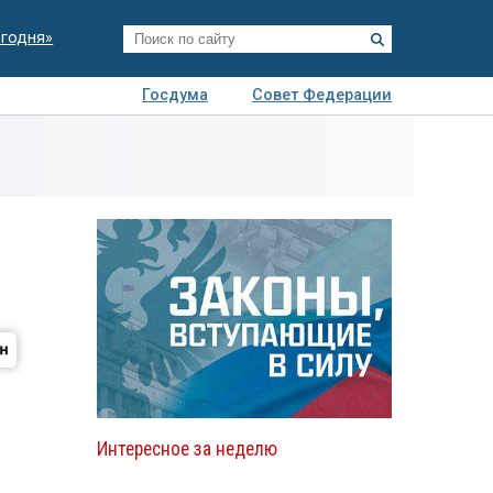
егодня»
Госдума
Совет Федерации
я
Авто
Недвижимость
Технологии
иза
Интересное за неделю