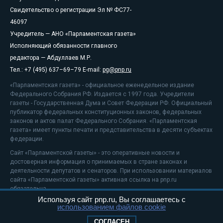
Свидетельство о регистрации Эл № ФС77-
46097
Учредитель — АНО «Парламентская газета»
Исполняющий обязанности главного
редактора — Абдуллаев М.Р.
Тел.: +7 (495) 637–69–79 E-mail:
pg@pnp.ru
«Парламентская газета» - официальное еженедельное издание
Федерального Собрания РФ. Издается с 1997 года. Учредители
газеты - Государственная Дума и Совет Федерации РФ. Официальный
публикатор федеральных конституционных законов, федеральных
законов и актов палат Федерального Собрания. «Парламентская
газета» имеет пункты печати и представительства в десяти субъектах
федерации.
Сайт «Парламентской газеты» - это оперативные новости и
достоверная информация о принимаемых в стране законах и
деятельности депутатов и сенаторов. При использовании материалов
сайта «Парламентской газеты» активная ссылка на pnp.ru
обязательна.
Используя сайт pnp.ru, Вы соглашаетесь с
На информационном ресурсе применяются
рекомендательные
использованием файлов cookie
технологии
Положение о защите персональных данных
СОГЛАСЕН