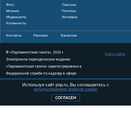
Фото
Персоны
Мнения
Регионы
Медиацентр
Интервью
Колумнисты
Контакты
Реклама
Вакансии
© «Парламентская газета», 2026 г.
Карта сайта
Электронное периодическое издание
«Парламентская газета» зарегистрировано в
Федеральной службе по надзору в сфере
связи, информационных технологий и
Используя сайт pnp.ru, Вы соглашаетесь с
массовых коммуникаций (Роскомнадзор) 05
использованием файлов cookie
августа 2011 года. 18+
СОГЛАСЕН
Свидетельство о регистрации Эл № ФС77-
46097
Учредитель — АНО «Парламентская газета»
Исполняющий обязанности главного
редактора — Абдуллаев М.Р.