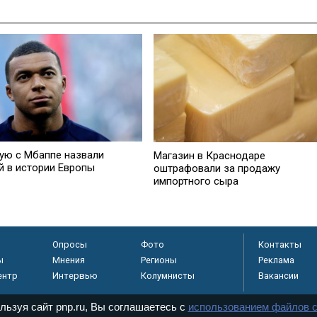
ую с Мбаппе назвали
Магазин в Краснодаре
й в истории Европы
оштрафовали за продажу
импортного сыра
Опросы
Фото
Контакты
ы
Мнения
Регионы
Реклама
ентр
Интервью
Колумнисты
Вакансии
льзуя сайт pnp.ru, Вы соглашаетесь с
использованием файлов c