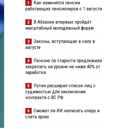
Как изменятся пенсии
1
работающих пенсионеров с 1 августа
В Абхазии впервые пройдёт
2
масштабный молодёжный форум
Законы, вступающие в силу в
3
августе
Пенсию по старости предложили
4
закрепить на уровне не ниже 40% от
заработка
Путин расширил список лиц с
5
судимостью для заключения
контракта с ВС РФ
Сможет ли ИИ написать оперу и
6
спеть арию