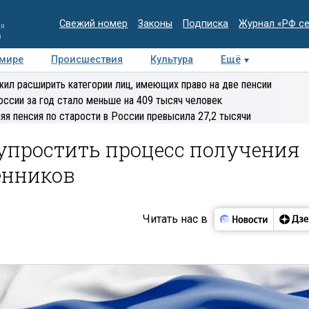
Свежий номер
Законы
Подписка
Журнал «РФ с
ия
и
 мире
Происшествия
Культура
Ещё
Медиацентр
Интервью
Колумнисты
Делова
ил расширить категории лиц, имеющих право на две пенсии
эксперт
оссии за год стало меньше на 409 тысяч человек
яя пенсия по старости в России превысила 27,2 тысячи
упростить процесс получения
енников
Читать нас в