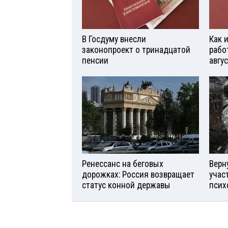
В Госдуму внесли
Как 
законопроект о тринадцатой
рабо
пенсии
авгу
Ренессанс на беговых
Верн
дорожках: Россия возвращает
учас
статус конной державы
псих