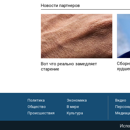
Новости партнеров
Сборн
Вот что реально замедляет
худше
старение
Политика
Экономика
Видео
Общество
В мире
Персон
Происшествия
Культура
Медиац
Испо
© «Парламентская газета», 2026 г.