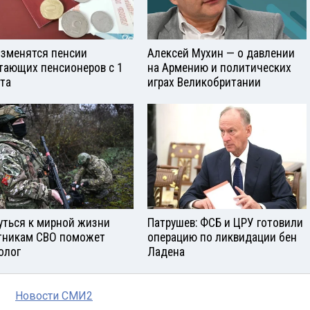
изменятся пенсии
Алексей Мухин — о давлении
тающих пенсионеров с 1
на Армению и политических
ста
играх Великобритании
уться к мирной жизни
Патрушев: ФСБ и ЦРУ готовили
тникам СВО поможет
операцию по ликвидации бен
олог
Ладена
Новости СМИ2