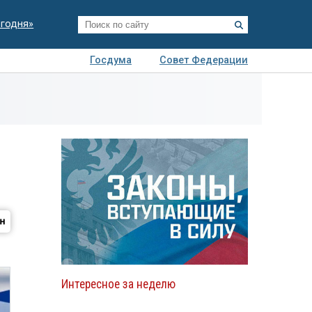
егодня»
Госдума
Совет Федерации
я
Авто
Недвижимость
Технологии
иза
Интересное за неделю