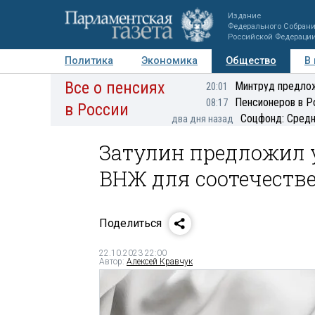
Издание
Федерального Собран
Российской Федераци
Политика
Экономика
Общество
В
Все о пенсиях
Фото
Авторы
Персоны
Мнения
Регионы
Минтруд предлож
20:01
Пенсионеров в Р
08:17
в России
Соцфонд: Средн
два дня назад
Затулин предложил 
ВНЖ для соотечеств
Поделиться
22.10.2023 22:00
Автор:
Алексей Кравчук