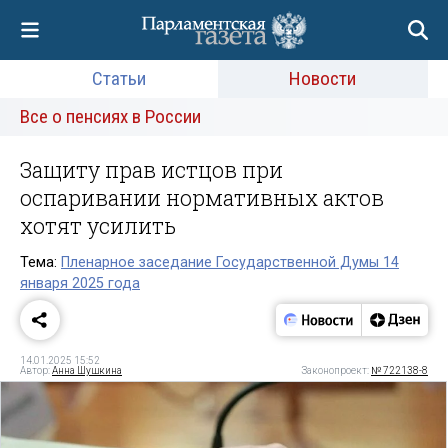
Статьи
Новости
Все о пенсиях в России
Защиту прав истцов при
оспаривании нормативных актов
хотят усилить
Тема:
Пленарное заседание Государственной Думы 14
января 2025 года
14.01.2025 15:52
Автор:
Анна Шушкина
Законопроект:
№ 722138-8