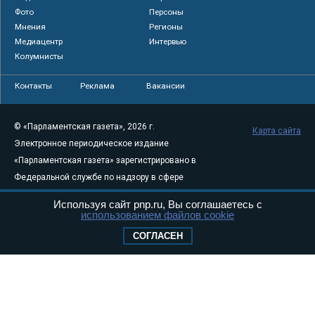
Фото
Персоны
Мнения
Регионы
Медиацентр
Интервью
Колумнисты
Контакты
Реклама
Вакансии
© «Парламентская газета», 2026 г.
Карта сайта
Электронное периодическое издание
«Парламентская газета» зарегистрировано в
Федеральной службе по надзору в сфере
связи, информационных технологий и
Используя сайт pnp.ru, Вы соглашаетесь с
массовых коммуникаций (Роскомнадзор) 05
использованием файлов cookie
августа 2011 года. 18+
СОГЛАСЕН
Свидетельство о регистрации Эл № ФС77-
46097
Учредитель — АНО «Парламентская газета»
Исполняющий обязанности главного
редактора — Абдуллаев М.Р.