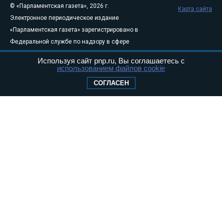
© «Парламентская газета», 2026 г.
Карта сайта
Электронное периодическое издание
«Парламентская газета» зарегистрировано в
Федеральной службе по надзору в сфере
связи, информационных технологий и
Используя сайт pnp.ru, Вы соглашаетесь с
массовых коммуникаций (Роскомнадзор) 05
использованием файлов cookie
августа 2011 года. 18+
СОГЛАСЕН
Свидетельство о регистрации Эл № ФС77-
46097
Учредитель — АНО «Парламентская газета»
Исполняющий обязанности главного
редактора — Абдуллаев М.Р.
Тел.: +7 (495) 637–69–79 E-mail:
pg@pnp.ru
«Парламентская газета» - официальное еженедельное издание
Федерального Собрания РФ. Издается с 1997 года. Учредители
газеты - Государственная Дума и Совет Федерации РФ. Официальный
публикатор федеральных конституционных законов, федеральных
законов и актов палат Федерального Собрания. «Парламентская
газета» имеет пункты печати и представительства в десяти субъектах
федерации.