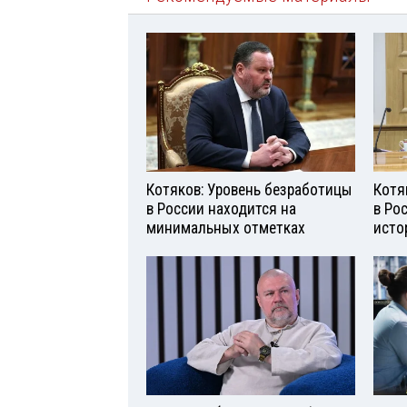
Котяков: Уровень безработицы
Котя
в России находится на
в Ро
минимальных отметках
исто