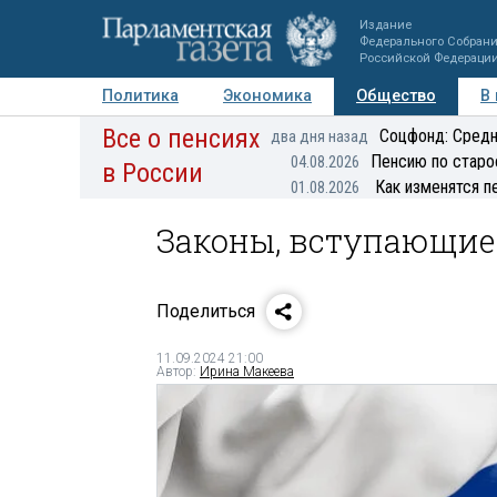
Издание
Федерального Собран
Российской Федераци
Политика
Экономика
Общество
В
Все о пенсиях
Фото
Авторы
Персоны
Мнения
Регионы
Соцфонд: Средн
два дня назад
Пенсию по старо
04.08.2026
в России
Как изменятся п
01.08.2026
Законы, вступающие 
Поделиться
11.09.2024 21:00
Автор:
Ирина Макеева