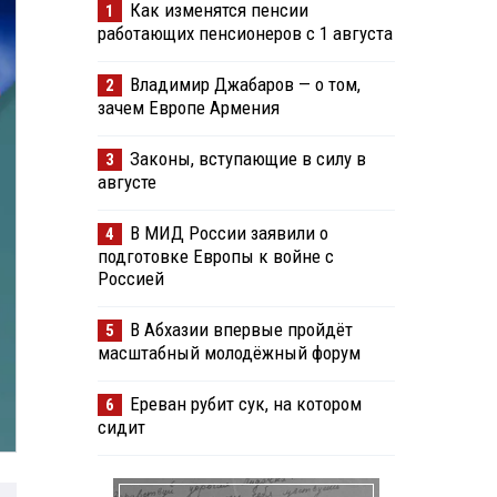
Как изменятся пенсии
1
работающих пенсионеров с 1 августа
Владимир Джабаров — о том,
2
зачем Европе Армения
Законы, вступающие в силу в
3
августе
В МИД России заявили о
4
подготовке Европы к войне с
Россией
В Абхазии впервые пройдёт
5
масштабный молодёжный форум
Ереван рубит сук, на котором
6
сидит