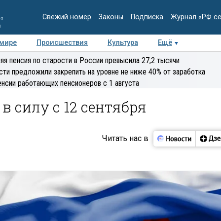
Свежий номер
Законы
Подписка
Журнал «РФ с
ия
и
 мире
Происшествия
Культура
Ещё
Медиацентр
Интервью
Колумнисты
Делова
яя пенсия по старости в России превысила 27,2 тысячи
эксперт
сти предложили закрепить на уровне не ниже 40% от заработка
енсии работающих пенсионеров с 1 августа
в силу с 12 сентября
Читать нас в