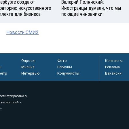
тербурге создают
Валерий Полянский:
раторию искусственного
Иностранцы думали, что мы
ллекта для бизнеса
поющие чиновники
Новости СМИ2
Опросы
Фото
Контакты
ы
Мнения
Регионы
Реклама
ентр
Интервью
Колумнисты
Вакансии
регистрировано в
 технологий и
8+
.