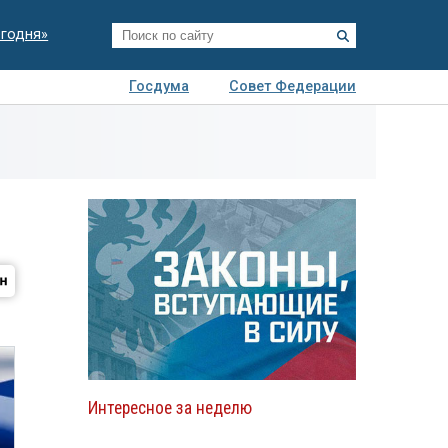
егодня»
Госдума
Совет Федерации
я
Авто
Недвижимость
Технологии
иза
Интересное за неделю