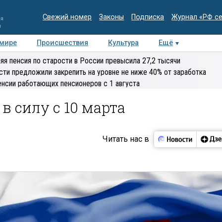
Свежий номер
Законы
Подписка
Журнал «РФ с
ия
и
 мире
Происшествия
Культура
Ещё
Медиацентр
Интервью
Колумнисты
Делова
яя пенсия по старости в России превысила 27,2 тысячи
эксперт
сти предложили закрепить на уровне не ниже 40% от заработка
енсии работающих пенсионеров с 1 августа
в силу с 10 марта
Читать нас в