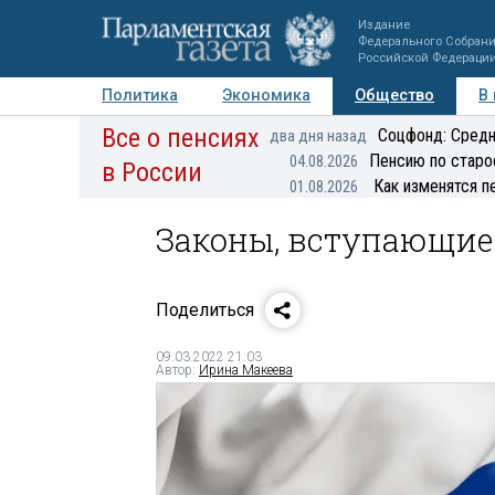
Издание
Федерального Собран
Российской Федераци
Политика
Экономика
Общество
В
Все о пенсиях
Фото
Авторы
Персоны
Мнения
Регионы
Соцфонд: Средн
два дня назад
Пенсию по старо
04.08.2026
в России
Как изменятся п
01.08.2026
Законы, вступающие 
Поделиться
09.03.2022 21:03
Автор:
Ирина Макеева