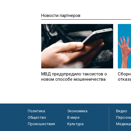
Новости партнеров
МВД предупредило таксистов о
Cборн
новом способе мошенничества
отказ
Политика
Экономика
Видео
Общество
В мире
Персон
Происшествия
Культура
Медиац