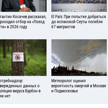
тантин Косачев рассказал,
El País: При попытке добраться
проходил отбор на «Поезд
до испанской Сеуты погибли
ти» в 2026 году
67 мигрантов
отребнадзор:
Метеоролог оценил
вержденных данных о
вероятность смерчей в Москве
уляции вируса Бурбон в
и Подмосковье
ии нет