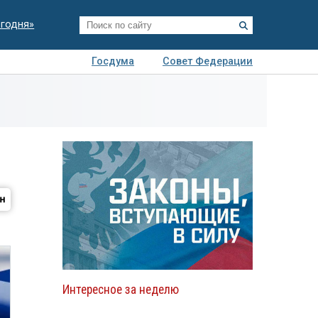
егодня»
Госдума
Совет Федерации
я
Авто
Недвижимость
Технологии
иза
Интересное за неделю