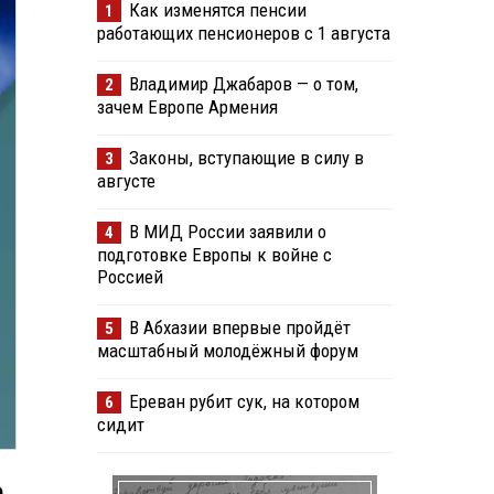
Как изменятся пенсии
1
работающих пенсионеров с 1 августа
Владимир Джабаров — о том,
2
зачем Европе Армения
Законы, вступающие в силу в
3
августе
В МИД России заявили о
4
подготовке Европы к войне с
Россией
В Абхазии впервые пройдёт
5
масштабный молодёжный форум
Ереван рубит сук, на котором
6
сидит
О