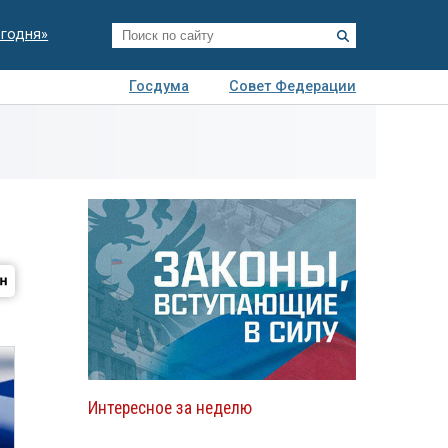
егодня»
Госдума
Совет Федерации
я
Авто
Недвижимость
Технологии
иза
Интересное за неделю