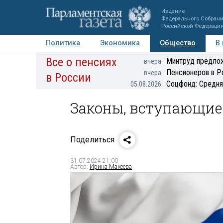
Издание
Федерального Собран
Российской Федераци
Политика
Экономика
Общество
В
Все о пенсиях
Фото
Авторы
Персоны
Мнения
Регионы
Минтруд предлож
вчера
Пенсионеров в Р
вчера
в России
Соцфонд: Средня
05.08.2026
Законы, вступающие 
Поделиться
31.07.2024 21:00
Автор:
Ирина Макеева