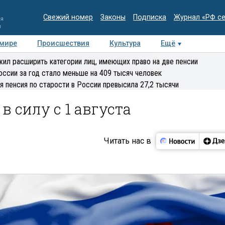
Свежий номер
Законы
Подписка
Журнал «РФ с
ия
и
 мире
Происшествия
Культура
Ещё
Медиацентр
Интервью
Колумнисты
Делова
ил расширить категории лиц, имеющих право на две пенсии
эксперт
оссии за год стало меньше на 409 тысяч человек
я пенсия по старости в России превысила 27,2 тысячи
в силу с 1 августа
Читать нас в