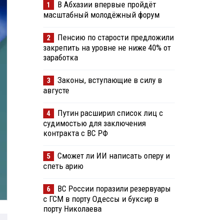
В Абхазии впервые пройдёт
1
масштабный молодёжный форум
Пенсию по старости предложили
2
закрепить на уровне не ниже 40% от
заработка
Законы, вступающие в силу в
3
августе
Путин расширил список лиц с
4
судимостью для заключения
контракта с ВС РФ
Сможет ли ИИ написать оперу и
5
спеть арию
ВС России поразили резервуары
6
с ГСМ в порту Одессы и буксир в
порту Николаева