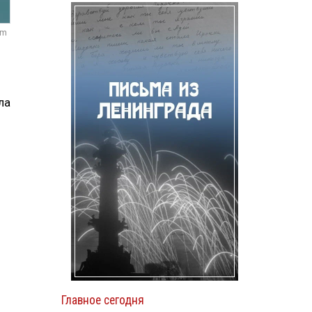
om
ла
Главное сегодня