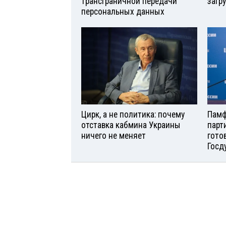
трансграничной передачи
загр
персональных данных
Цирк, а не политика: почему
Памф
отставка кабмина Украины
парт
ничего не меняет
гото
Госд