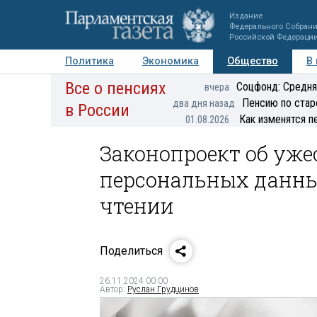
Издание
Федерального Собран
Российской Федераци
Политика
Экономика
Общество
В
Все о пенсиях
Фото
Авторы
Персоны
Мнения
Регионы
Соцфонд: Средня
вчера
Пенсию по стар
два дня назад
в России
Как изменятся п
01.08.2026
Законопроект об уже
персональных данны
чтении
Поделиться
26.11.2024 00:00
Автор:
Руслан Грудцинов