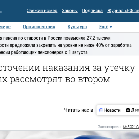
Свежий номер
Законы
Подписка
Журнал «РФ с
ия
и
 мире
Происшествия
Культура
Ещё
Медиацентр
Интервью
Колумнисты
Делова
я пенсия по старости в России превысила 27,2 тысячи
эксперт
ости предложили закрепить на уровне не ниже 40% от заработка
енсии работающих пенсионеров с 1 августа
сточении наказания за утечку
х рассмотрят во втором
Читать нас в
Законопроект:
№ 50210