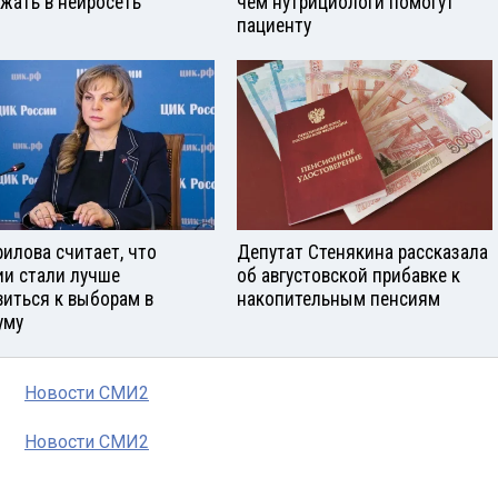
ужать в нейросеть
чем нутрициологи помогут
пациенту
илова считает, что
Депутат Стенякина рассказала
ии стали лучше
об августовской прибавке к
виться к выборам в
накопительным пенсиям
уму
Новости СМИ2
Новости СМИ2