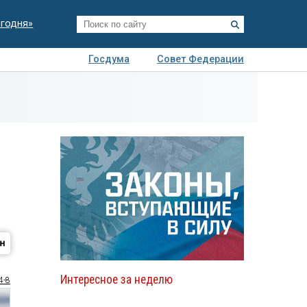
егодня»
Госдума
Совет Федерации
я
Авто
Недвижимость
Технологии
иза
Интересное за неделю
4-8