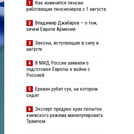
Как изменятся пенсии
1
работающих пенсионеров с 1 августа
Владимир Джабаров — о том,
2
зачем Европе Армения
Законы, вступающие в силу в
3
августе
В МИД России заявили о
4
подготовке Европы к войне с
Россией
Ереван рубит сук, на котором
5
сидит
Эксперт предрек крах попыток
6
киевского режима манипулировать
Трампом