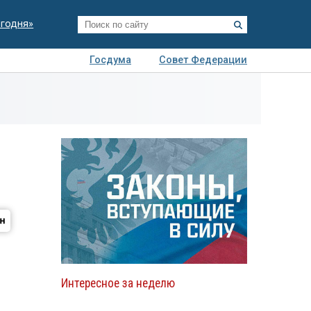
егодня»
Госдума
Совет Федерации
я
Авто
Недвижимость
Технологии
иза
Интересное за неделю