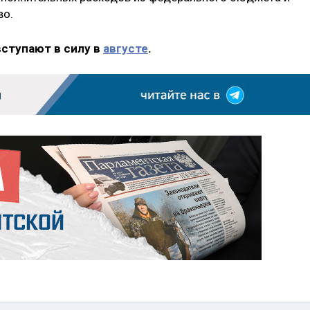
во.
вступают в силу в
августе
.