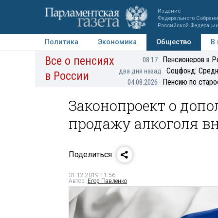
Издание
Федерального Собран
Российской Федераци
Политика
Экономика
Общество
В
Все о пенсиях
Фото
Авторы
Персоны
Мнения
Регионы
Пенсионеров в Р
08:17
Соцфонд: Средн
два дня назад
в России
Пенсию по старо
04.08.2026
Законопроект о доп
продажу алкоголя вн
Поделиться
31.12.2019 11:56
Автор:
Егор Павленко