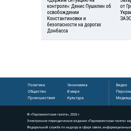
«Держим ситуацию на
Заха
контроле»: Денис Пушилин об
от Г
освобождении
Укра
Константиновки и
ЗАЭ
безопасности на дорогах
Донбасса
Политика
Экономика
Видео
Общество
В мире
Персон
Происшествия
Культура
Медиац
© «Парламентская газета», 2026 г.
Электронное периодическое издание «Парламентская газета» за
Федеральной службе по надзору в сфере связи, информационных