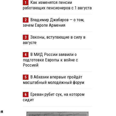
Как изменятся пенсии
1
работающих пенсионеров с 1 августа
Владимир Джабаров — о том,
2
зачем Европе Армения
Законы, вступающие в силу в
3
августе
В МИД России заявили о
4
подготовке Европы к войне с
Россией
В Абхазии впервые пройдёт
5
масштабный молодёжный форум
Ереван рубит сук, на котором
6
сидит
ся