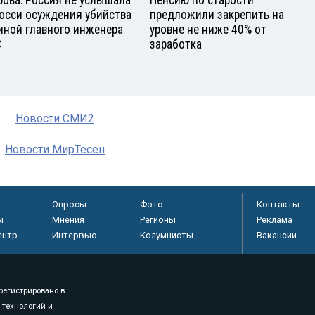
рова: Россия не услышала
Пенсию по старости
росси осуждения убийства
предложили закрепить на
иной главного инженера
уровне не ниже 40% от
С
заработка
Новости СМИ2
Новости МирТесен
Опросы
Фото
Контакты
ы
Мнения
Регионы
Реклама
ентр
Интервью
Колумнисты
Вакансии
регистрировано в
 технологий и