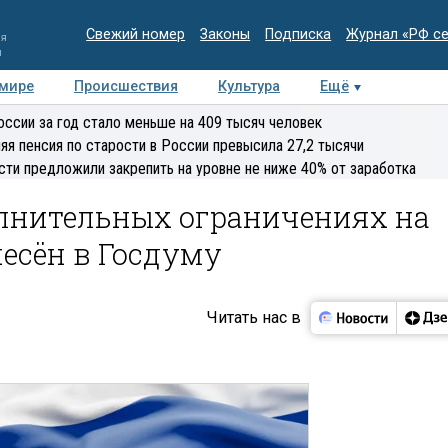
Свежий номер
Законы
Подписка
Журнал «РФ с
ия
и
 мире
Происшествия
Культура
Ещё
Медиацентр
Интервью
Колумнисты
Делова
оссии за год стало меньше на 409 тысяч человек
эксперт
яя пенсия по старости в России превысила 27,2 тысячи
сти предложили закрепить на уровне не ниже 40% от заработка
олнительных ограничениях на
есён в Госдуму
Читать нас в