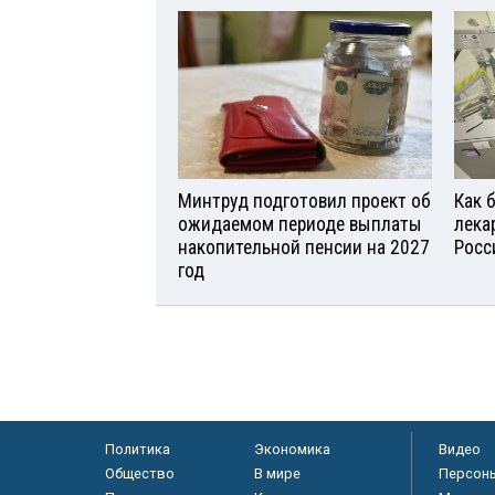
Минтруд подготовил проект об
Как 
ожидаемом периоде выплаты
лека
накопительной пенсии на 2027
Росс
год
Политика
Экономика
Видео
Общество
В мире
Персон