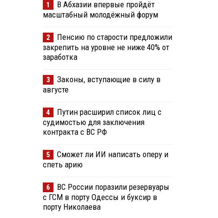
В Абхазии впервые пройдёт
1
масштабный молодёжный форум
Пенсию по старости предложили
2
закрепить на уровне не ниже 40% от
заработка
Законы, вступающие в силу в
3
августе
Путин расширил список лиц с
4
судимостью для заключения
контракта с ВС РФ
Сможет ли ИИ написать оперу и
5
спеть арию
ВС России поразили резервуары
6
с ГСМ в порту Одессы и буксир в
порту Николаева