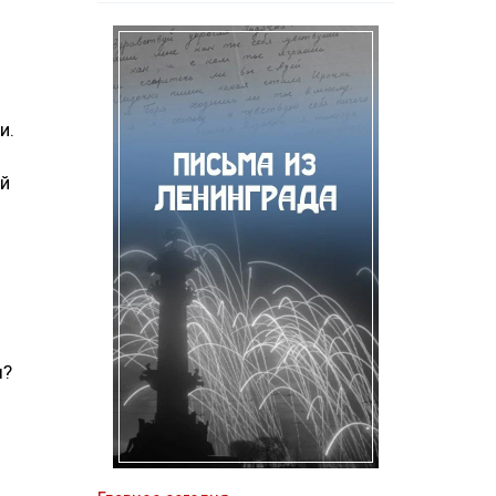
и.
ий
ы?
—