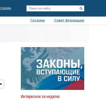
егодня»
Госдума
Совет Федерации
я
Авто
Недвижимость
Технологии
иза
Интересное за неделю