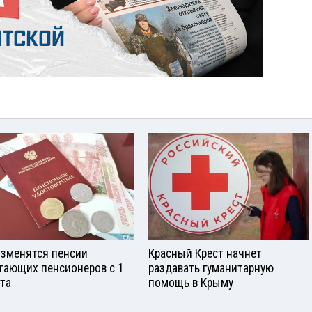
изменятся пенсии
Красный Крест начнет
тающих пенсионеров с 1
раздавать гуманитарную
ста
помощь в Крыму