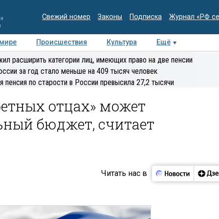
Свежий номер
Законы
Подписка
Журнал «РФ с
ия
и
 мире
Происшествия
Культура
Ещё
Медиацентр
Интервью
Колумнисты
Делова
ил расширить категории лиц, имеющих право на две пенсии
эксперт
оссии за год стало меньше на 409 тысяч человек
я пенсия по старости в России превысила 27,2 тысячи
ретных отцах» может
ьный бюджет, считает
Читать нас в