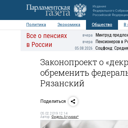
Издание
Федерального Собран
Российской Федераци
Политика
Экономика
Общество
В
Все о пенсиях
Фото
Авторы
Персоны
Мнения
Регионы
Минтруд предлож
вчера
Пенсионеров в Р
вчера
в России
Соцфонд: Средня
05.08.2026
Законопроект о «дек
обременить федерал
Рязанский
Поделиться
05.02.2019 12:14
Автор:
Фидель Агумава*