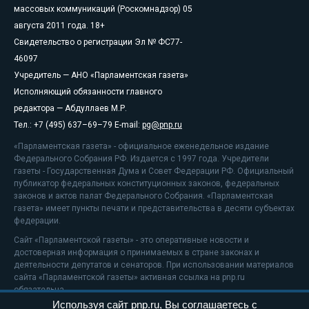
массовых коммуникаций (Роскомнадзор) 05
августа 2011 года. 18+
Свидетельство о регистрации Эл № ФС77-
46097
Учредитель — АНО «Парламентская газета»
Исполняющий обязанности главного
редактора — Абдуллаев М.Р.
Тел.: +7 (495) 637–69–79 E-mail:
pg@pnp.ru
«Парламентская газета» - официальное еженедельное издание
Федерального Собрания РФ. Издается с 1997 года. Учредители
газеты - Государственная Дума и Совет Федерации РФ. Официальный
публикатор федеральных конституционных законов, федеральных
законов и актов палат Федерального Собрания. «Парламентская
газета» имеет пункты печати и представительства в десяти субъектах
федерации.
Сайт «Парламентской газеты» - это оперативные новости и
достоверная информация о принимаемых в стране законах и
деятельности депутатов и сенаторов. При использовании материалов
сайта «Парламентской газеты» активная ссылка на pnp.ru
обязательна.
Используя сайт pnp.ru, Вы соглашаетесь с
На информационном ресурсе применяются
рекомендательные