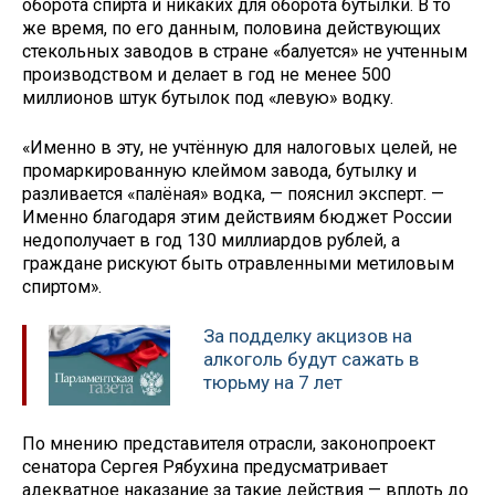
оборота спирта и никаких для оборота бутылки. В то
же время, по его данным, половина действующих
стекольных заводов в стране «балуется» не учтенным
производством и делает в год не менее 500
миллионов штук бутылок под «левую» водку.
«Именно в эту, не учтённую для налоговых целей, не
промаркированную клеймом завода, бутылку и
разливается «палёная» водка, — пояснил эксперт. —
Именно благодаря этим действиям бюджет России
недополучает в год 130 миллиардов рублей, а
граждане рискуют быть отравленными метиловым
спиртом».
За подделку акцизов на
алкоголь будут сажать в
тюрьму на 7 лет
По мнению представителя отрасли, законопроект
сенатора Сергея Рябухина предусматривает
адекватное наказание за такие действия — вплоть до