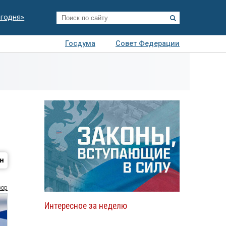
егодня»
Госдума
Совет Федерации
я
Авто
Недвижимость
Технологии
иза
зор
Интересное за неделю