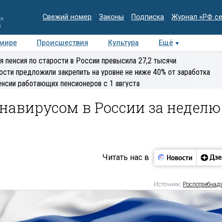
Свежий номер
Законы
Подписка
Журнал «РФ с
ия
и
 мире
Происшествия
Культура
Ещё
Медиацентр
Интервью
Колумнисты
Делова
я пенсия по старости в России превысила 27,2 тысячи
эксперт
ости предложили закрепить на уровне не ниже 40% от заработка
енсии работающих пенсионеров с 1 августа
навирусом в России за неделю
Читать нас в
Источник:
Роспотребнад