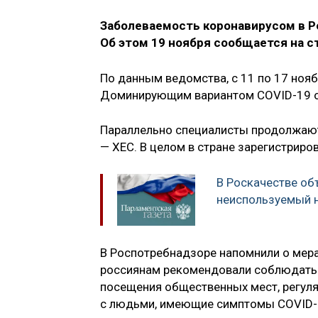
Заболеваемость коронавирусом в Р
Об этом 19 ноября сообщается на с
По данным ведомства, с 11 по 17 нояб
Доминирующим вариантом COVID-19 оста
Параллельно специалисты продолжают
— XEC. В целом в стране зарегистриров
В Роскачестве об
неиспользуемый 
В Роспотребнадзоре напомнили о мера
россиянам рекомендовали соблюдать л
посещения общественных мест, регуля
с людьми, имеющие симптомы COVID-1