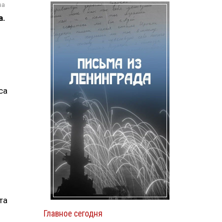
ва
а.
са
та
Главное сегодня