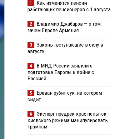
Как изменятся пенсии
1
работающих пенсионеров с 1 августа
Владимир Джабаров — о том,
2
зачем Европе Армения
Законы, вступающие в силу в
3
августе
В МИД России заявили о
4
подготовке Европы к войне с
Россией
Ереван рубит сук, на котором
5
сидит
Эксперт предрек крах попыток
6
киевского режима манипулировать
Трампом