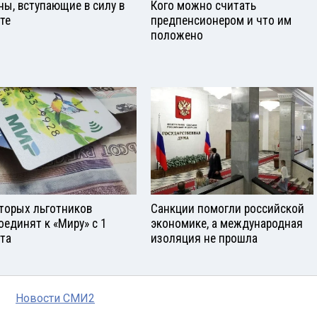
ны, вступающие в силу в
Кого можно считать
сте
предпенсионером и что им
положено
торых льготников
Санкции помогли российской
оединят к «Миру» с 1
экономике, а международная
ста
изоляция не прошла
Новости СМИ2