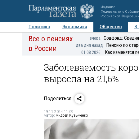
Издание
Федерального Собран
Российской Федераци
Политика
Экономика
Общество
В
Все о пенсиях
Фото
Авторы
Персоны
Мнения
Регионы
Соцфонд: Средня
вчера
Пенсию по стар
два дня назад
в России
Как изменятся п
01.08.2026
Заболеваемость коро
выросла на 21,6%
Поделиться
19.11.2024 11:09
Автор:
Андрей Кузьменко