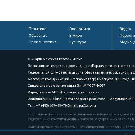
Политика
Экономика
Видео
Общество
В мире
Персон
Происшествия
Культура
Медиац
© «Парламентская газета», 2026 г.
Электронное периодическое издание «Парламентская газета» за
Федеральной службе по надзору в сфере связи, информационных
массовых коммуникаций (Роскомнадзор) 05 августа 2011 года. 1
Свидетельство о регистрации Эл № ФС77-46097
Учредитель — АНО «Парламентская газета»
Исполняющий обязанности главного редактора — Абдуллаев М.Р
Тел.: +7 (495) 637–69–79 E-mail:
pg@pnp.ru
«Парламентская газета» - официальное еженедельное издание Фе
федеральных конституционных законов, федеральных законов и а
Сайт «Парламентской газеты» - это оперативные новости и дост
«Парламентской газеты» активная ссылка на pnp.ru обязательна.