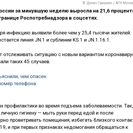
© Денис Гришкин / АГН Моск
оссии за минувшую неделю выросла на 21,6 процент
транице Роспотребнадзора в соцсетях.
ря инфекцию выявили более чем у 25,4 тысячи жителей.
ется линия JN.1 и сублинии KS.1 и JN.1.16.1.
 отслеживать ситуацию с новым вариантом коронавиру
али таких 45 случаев.
ъяснили, чем опасен
номер телефона
х профилактики во время подъема заболеваемости. Так,
ичную гигиену — мыть руки перед едой и после
рно проветривать помещения, избегать близкого контак
9, и при первых признаках недомогания обращаться к