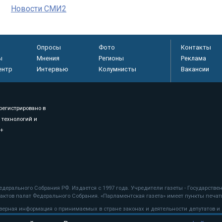
Новости СМИ2
Опросы
Фото
Контакты
ы
Мнения
Регионы
Реклама
ентр
Интервью
Колумнисты
Вакансии
регистрировано в
 технологий и
8+
.
дерального Собрания РФ. Издается с 1997 года. Учредители газеты - Государств
ктов палат Федерального Собрания. «Парламентская газета» имеет пункты печати
оверная информация о принимаемых в стране законах и деятельности депутатов и