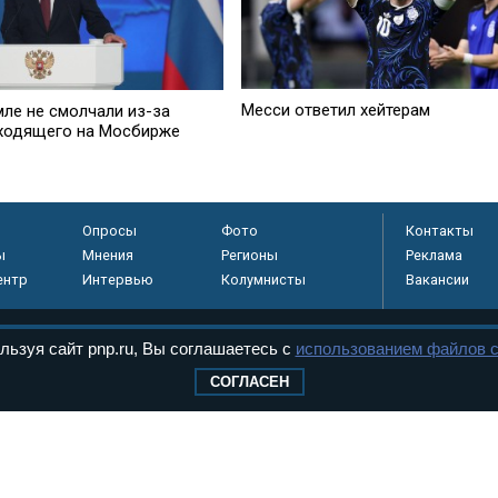
Месси ответил хейтерам
мле не смолчали из-за
ходящего на Мосбирже
Опросы
Фото
Контакты
ы
Мнения
Регионы
Реклама
ентр
Интервью
Колумнисты
Вакансии
льзуя сайт pnp.ru, Вы соглашаетесь с
использованием файлов c
регистрировано в
СОГЛАСЕН
 технологий и
8+
.