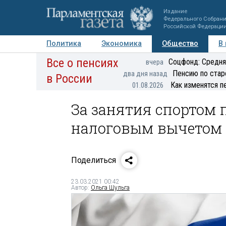
Издание
Федерального Собран
Российской Федераци
Политика
Экономика
Общество
В
Все о пенсиях
Фото
Авторы
Персоны
Мнения
Регионы
Соцфонд: Средня
вчера
Пенсию по стар
два дня назад
в России
Как изменятся п
01.08.2026
За занятия спортом
налоговым вычетом
Поделиться
23.03.2021 00:42
Автор:
Ольга Шульга