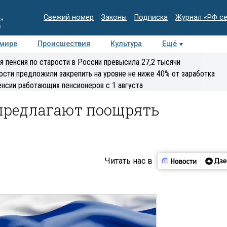
Свежий номер
Законы
Подписка
Журнал «РФ с
ия
и
 мире
Происшествия
Культура
Ещё
Медиацентр
Интервью
Колумнисты
Делова
я пенсия по старости в России превысила 27,2 тысячи
эксперт
ости предложили закрепить на уровне не ниже 40% от заработка
енсии работающих пенсионеров с 1 августа
 предлагают поощрять
Читать нас в