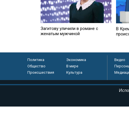
Загитову уличили в романе с
В Кре
женатым мужчиной
проис
Политика
Экономика
Видео
Общество
В мире
Персон
Происшествия
Культура
Медиац
© «Парламентская газета», 2026 г.
Испо
Электронное периодическое издание «Парламентская газета» за
Федеральной службе по надзору в сфере связи, информационных
массовых коммуникаций (Роскомнадзор) 05 августа 2011 года. 1
Свидетельство о регистрации Эл № ФС77-46097
Учредитель — АНО «Парламентская газета»
Исполняющий обязанности главного редактора — Абдуллаев М.Р