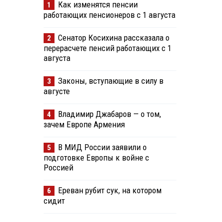
Как изменятся пенсии
1
работающих пенсионеров с 1 августа
Сенатор Косихина рассказала о
2
перерасчете пенсий работающих с 1
августа
Законы, вступающие в силу в
3
августе
Владимир Джабаров — о том,
4
зачем Европе Армения
В МИД России заявили о
5
подготовке Европы к войне с
Россией
Ереван рубит сук, на котором
6
сидит