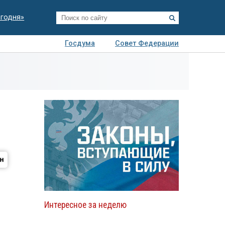
егодня»
Госдума
Совет Федерации
я
Авто
Недвижимость
Технологии
иза
Интересное за неделю