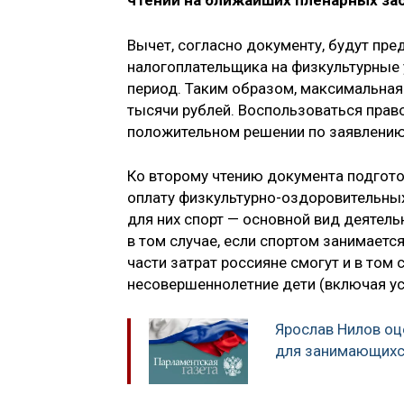
чтении на ближайших пленарных за
Вычет, согласно документу, будут пре
налогоплательщика на физкультурные у
период. Таким образом, максимальная
тысячи рублей. Воспользоваться прав
положительном решении по заявлению 
Ко второму чтению документа подгото
оплату физкультурно-оздоровительных у
для них спорт — основной вид деятель
в том случае, если спортом занимает
части затрат россияне смогут и в том 
несовершеннолетние дети (включая у
Ярослав Нилов оц
для занимающихс