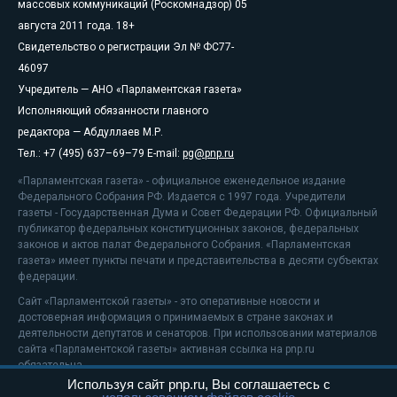
массовых коммуникаций (Роскомнадзор) 05
августа 2011 года. 18+
Свидетельство о регистрации Эл № ФС77-
46097
Учредитель — АНО «Парламентская газета»
Исполняющий обязанности главного
редактора — Абдуллаев М.Р.
Тел.: +7 (495) 637–69–79 E-mail:
pg@pnp.ru
«Парламентская газета» - официальное еженедельное издание
Федерального Собрания РФ. Издается с 1997 года. Учредители
газеты - Государственная Дума и Совет Федерации РФ. Официальный
публикатор федеральных конституционных законов, федеральных
законов и актов палат Федерального Собрания. «Парламентская
газета» имеет пункты печати и представительства в десяти субъектах
федерации.
Сайт «Парламентской газеты» - это оперативные новости и
достоверная информация о принимаемых в стране законах и
деятельности депутатов и сенаторов. При использовании материалов
сайта «Парламентской газеты» активная ссылка на pnp.ru
обязательна.
Используя сайт pnp.ru, Вы соглашаетесь с
На информационном ресурсе применяются
рекомендательные