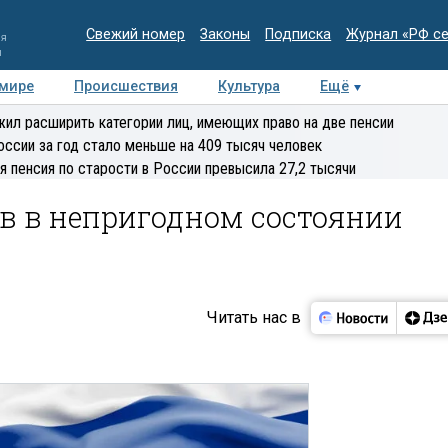
Свежий номер
Законы
Подписка
Журнал «РФ с
ия
и
 мире
Происшествия
Культура
Ещё
Медиацентр
Интервью
Колумнисты
Делова
ил расширить категории лиц, имеющих право на две пенсии
эксперт
оссии за год стало меньше на 409 тысяч человек
я пенсия по старости в России превысила 27,2 тысячи
в в непригодном состоянии
Читать нас в