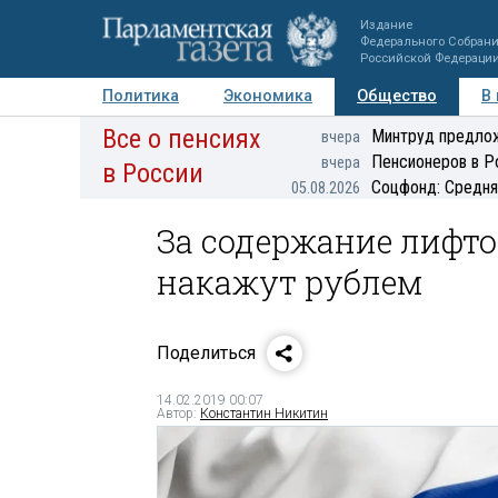
Издание
Федерального Собран
Российской Федераци
Политика
Экономика
Общество
В
Все о пенсиях
Фото
Авторы
Персоны
Мнения
Регионы
Минтруд предлож
вчера
Пенсионеров в Р
вчера
в России
Соцфонд: Средня
05.08.2026
За содержание лифто
накажут рублем
Поделиться
14.02.2019 00:07
Автор:
Константин Никитин