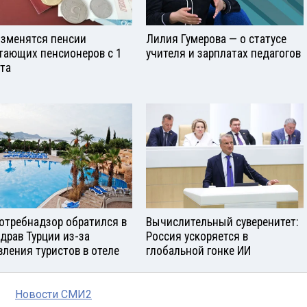
изменятся пенсии
Лилия Гумерова — о статусе
тающих пенсионеров с 1
учителя и зарплатах педагогов
ста
отребнадзор обратился в
Вычислительный суверенитет:
драв Турции из-за
Россия ускоряется в
вления туристов в отеле
глобальной гонке ИИ
Новости СМИ2