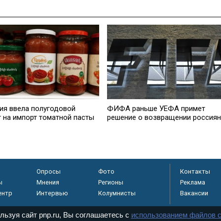
ия ввела полугодовой
ФИФА раньше УЕФА примет
т на импорт томатной пасты
решение о возвращении россиян
Опросы
Фото
Контакты
ы
Мнения
Регионы
Реклама
ентр
Интервью
Колумнисты
Вакансии
льзуя сайт pnp.ru, Вы соглашаетесь с
использованием файлов c