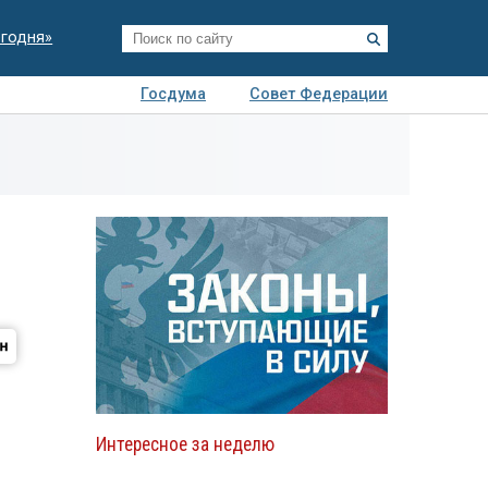
егодня»
Госдума
Совет Федерации
я
Авто
Недвижимость
Технологии
иза
Интересное за неделю