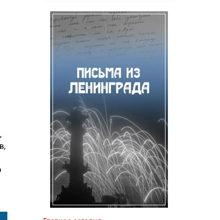
,
в,
о