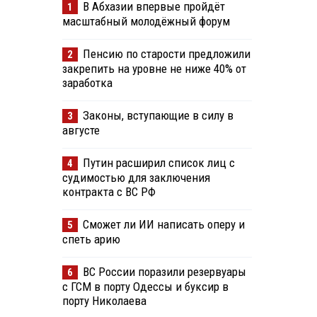
В Абхазии впервые пройдёт
1
масштабный молодёжный форум
Пенсию по старости предложили
2
закрепить на уровне не ниже 40% от
заработка
Законы, вступающие в силу в
3
августе
Путин расширил список лиц с
4
судимостью для заключения
контракта с ВС РФ
Сможет ли ИИ написать оперу и
5
спеть арию
ВС России поразили резервуары
6
с ГСМ в порту Одессы и буксир в
порту Николаева