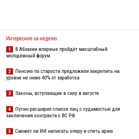
Интересное за неделю
В Абхазии впервые пройдёт масштабный
1
молодёжный форум
Пенсию по старости предложили закрепить на
2
уровне не ниже 40% от заработка
Законы, вступающие в силу в августе
3
Путин расширил список лиц с судимостью для
4
заключения контракта с ВС РФ
Сможет ли ИИ написать оперу и спеть арию
5