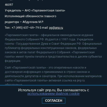
46097
Учредитель — АНО «Парламентская газета»
Исполняющий обязанности главного
редактора — Абдуллаев М.Р.
Тел.: +7 (495) 637–69–79 E-mail:
pg@pnp.ru
«Парламентская газета» - официальное еженедельное издание
Федерального Собрания РФ. Издается с 1997 года. Учредители
газеты - Государственная Дума и Совет Федерации РФ. Официальный
публикатор федеральных конституционных законов, федеральных
законов и актов палат Федерального Собрания. «Парламентская
газета» имеет пункты печати и представительства в десяти субъектах
федерации.
Сайт «Парламентской газеты» - это оперативные новости и
достоверная информация о принимаемых в стране законах и
деятельности депутатов и сенаторов. При использовании материалов
сайта «Парламентской газеты» активная ссылка на pnp.ru
обязательна.
Используя сайт pnp.ru, Вы соглашаетесь с
На информационном ресурсе применяются
рекомендательные
использованием файлов cookie
технологии
Положение о защите персональных данных
СОГЛАСЕН