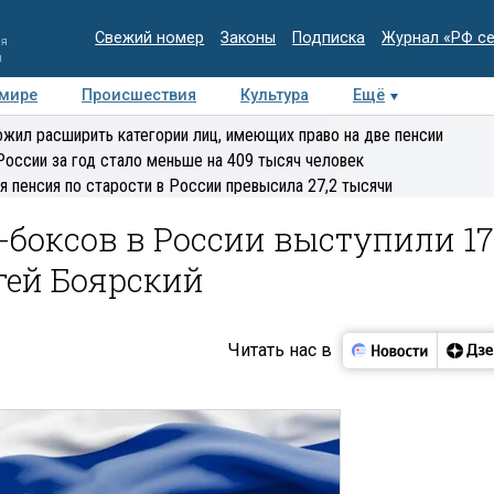
Свежий номер
Законы
Подписка
Журнал «РФ с
ия
и
 мире
Происшествия
Культура
Ещё
Медиацентр
Интервью
Колумнисты
Делова
жил расширить категории лиц, имеющих право на две пенсии
эксперт
России за год стало меньше на 409 тысяч человек
я пенсия по старости в России превысила 27,2 тысячи
-боксов в России выступили 17
ргей Боярский
Читать нас в