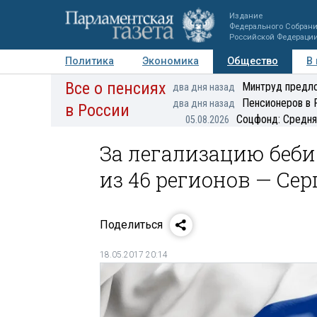
Издание
Федерального Собран
Российской Федераци
Политика
Экономика
Общество
В
Все о пенсиях
Фото
Авторы
Персоны
Мнения
Регионы
Минтруд предло
два дня назад
Пенсионеров в 
два дня назад
в России
Соцфонд: Средня
05.08.2026
За легализацию беби
из 46 регионов — Се
Поделиться
18.05.2017 20:14