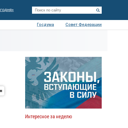
егодня»
Госдума
Совет Федерации
я
Авто
Недвижимость
Технологии
иза
Интересное за неделю