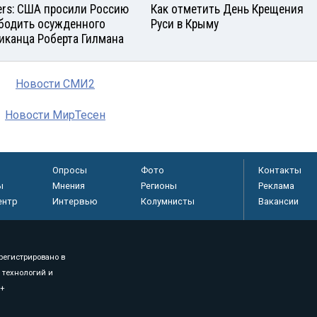
ers: США просили Россию
Как отметить День Крещения
бодить осужденного
Руси в Крыму
иканца Роберта Гилмана
Новости СМИ2
Новости МирТесен
Опросы
Фото
Контакты
ы
Мнения
Регионы
Реклама
ентр
Интервью
Колумнисты
Вакансии
регистрировано в
 технологий и
8+