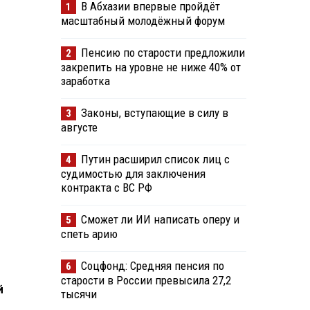
В Абхазии впервые пройдёт
1
масштабный молодёжный форум
Пенсию по старости предложили
2
закрепить на уровне не ниже 40% от
заработка
Законы, вступающие в силу в
3
августе
Путин расширил список лиц с
4
судимостью для заключения
контракта с ВС РФ
Сможет ли ИИ написать оперу и
5
спеть арию
Соцфонд: Средняя пенсия по
6
старости в России превысила 27,2
й
тысячи