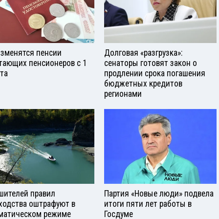
изменятся пенсии
Долговая «разгрузка»:
тающих пенсионеров с 1
сенаторы готовят закон о
ста
продлении срока погашения
бюджетных кредитов
регионами
шителей правил
Партия «Новые люди» подвела
ходства оштрафуют в
итоги пяти лет работы в
матическом режиме
Госдуме