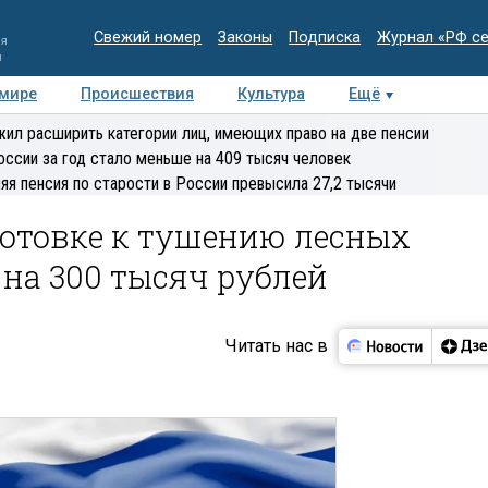
Свежий номер
Законы
Подписка
Журнал «РФ с
ия
и
 мире
Происшествия
Культура
Ещё
Медиацентр
Интервью
Колумнисты
Делова
ил расширить категории лиц, имеющих право на две пенсии
эксперт
оссии за год стало меньше на 409 тысяч человек
яя пенсия по старости в России превысила 27,2 тысячи
готовке к тушению лесных
на 300 тысяч рублей
Читать нас в