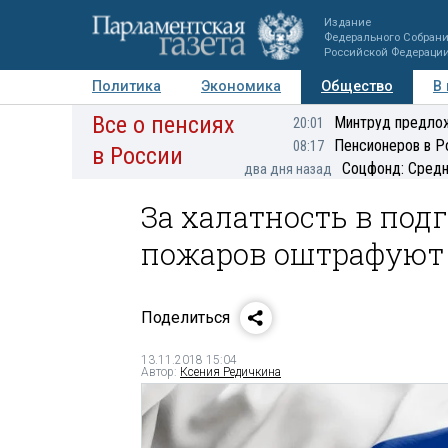
Издание
Федерального Собран
Российской Федераци
Политика
Экономика
Общество
В
Все о пенсиях
Фото
Авторы
Персоны
Мнения
Регионы
Минтруд предлож
20:01
Пенсионеров в Р
08:17
в России
Соцфонд: Средн
два дня назад
За халатность в под
пожаров оштрафуют 
Поделиться
13.11.2018 15:04
Автор:
Ксения Редичкина