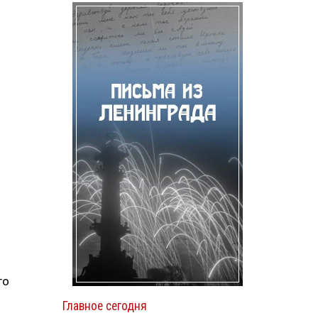
й
го
Главное сегодня