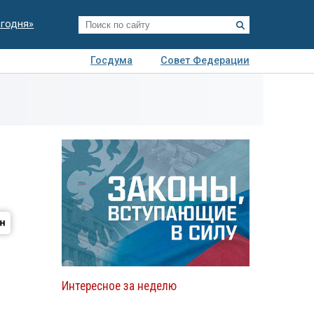
егодня»
Госдума
Совет Федерации
я
Авто
Недвижимость
Технологии
иза
Интересное за неделю