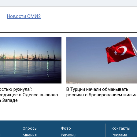
Новости СМИ2
остью рухнула":
В Турции начали обманывать
ходящее в Одессе вызвало
россиян с бронированием жилья
а Западе
Опросы
Фото
Контакты
ы
Мнения
Регионы
Реклама