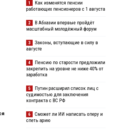
Как изменятся пенсии
1
работающих пенсионеров с 1 августа
В Абхазии впервые пройдёт
2
масштабный молодёжный форум
Законы, вступающие в силу в
3
августе
Пенсию по старости предложили
4
закрепить на уровне не ниже 40% от
заработка
Путин расширил список лиц с
5
судимостью для заключения
контракта с ВС РФ
ся
Сможет ли ИИ написать оперу и
6
спеть арию