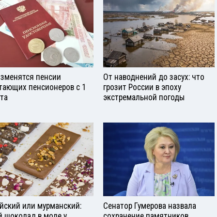
изменятся пенсии
От наводнений до засух: что
тающих пенсионеров с 1
грозит России в эпоху
ста
экстремальной погоды
йский или мурманский:
Сенатор Гумерова назвала
й шоколад в моде у
сохранение памятников