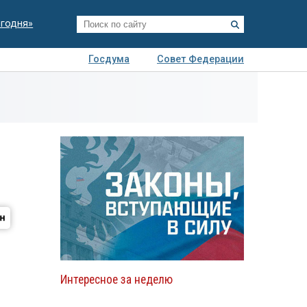
егодня»
Госдума
Совет Федерации
я
Авто
Недвижимость
Технологии
иза
Интересное за неделю