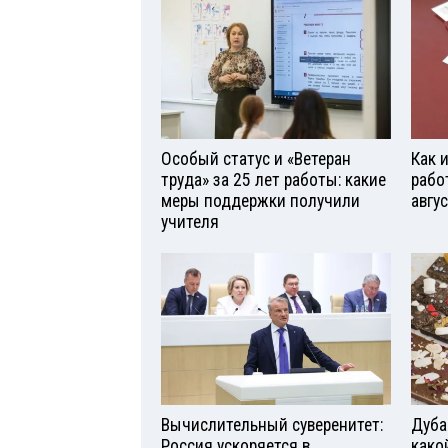
Особый статус и «Ветеран
Как 
труда» за 25 лет работы: какие
рабо
меры поддержки получили
авгу
учителя
Вычислительный суверенитет:
Дуба
Россия ускоряется в
како