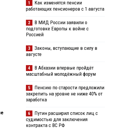
Как изменятся пенсии
1
работающих пенсионеров с 1 августа
В МИД России заявили о
2
подготовке Европы к войне с
Россией
Законы, вступающие в силу в
3
августе
В Абхазии впервые пройдёт
4
масштабный молодёжный форум
Пенсию по старости предложили
5
закрепить на уровне не ниже 40% от
заработка
не
Путин расширил список лиц с
6
судимостью для заключения
контракта с ВС РФ