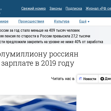
Свежий номер
Законы
Подписка
Журнал «РФ с
ия
и
 мире
Происшествия
Культура
Ещё
Медиацентр
Интервью
Колумнисты
Делова
оссии за год стало меньше на 409 тысяч человек
эксперт
яя пенсия по старости в России превысила 27,2 тысячи
сти предложили закрепить на уровне не ниже 40% от заработка
полумиллиону россиян
зарплате в 2019 году
Читать нас в