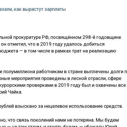
азали, как вырастут зарплаты
льной прокуратуре РФ, посвящённом 298-й годовщине
он отметил, что в 2019 году удалось добиться
юджета — в том числе в рамках трат на реализацию
е полумиллиона работникам в стране выплачены долги 
ные мероприятия проведены в лесной отрасли, сфере
рокурорскими проверками в 2019 году был и охвачены все
рий Чайка.
рублей взыскано за нецелевое использование средств.
но, что связь поколений нами не потеряна. Мы будем
ью — на том стоим, и стоять будем, — убеждён Юрий