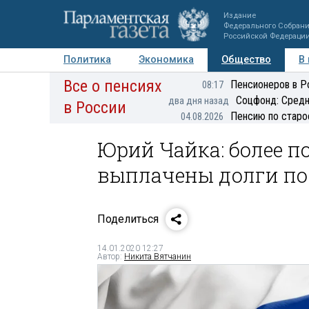
Издание
Федерального Собран
Российской Федераци
Политика
Экономика
Общество
В
Все о пенсиях
Фото
Авторы
Персоны
Мнения
Регионы
Пенсионеров в Р
08:17
Соцфонд: Средн
два дня назад
в России
Пенсию по старо
04.08.2026
Юрий Чайка: более 
выплачены долги по 
Поделиться
14.01.2020 12:27
Автор:
Никита Вятчанин