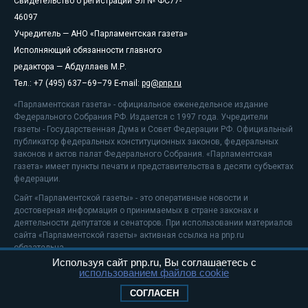
Свидетельство о регистрации Эл № ФС77-
46097
Учредитель — АНО «Парламентская газета»
Исполняющий обязанности главного
редактора — Абдуллаев М.Р.
Тел.: +7 (495) 637–69–79 E-mail:
pg@pnp.ru
«Парламентская газета» - официальное еженедельное издание
Федерального Собрания РФ. Издается с 1997 года. Учредители
газеты - Государственная Дума и Совет Федерации РФ. Официальный
публикатор федеральных конституционных законов, федеральных
законов и актов палат Федерального Собрания. «Парламентская
газета» имеет пункты печати и представительства в десяти субъектах
федерации.
Сайт «Парламентской газеты» - это оперативные новости и
достоверная информация о принимаемых в стране законах и
деятельности депутатов и сенаторов. При использовании материалов
сайта «Парламентской газеты» активная ссылка на pnp.ru
обязательна.
Используя сайт pnp.ru, Вы соглашаетесь с
На информационном ресурсе применяются
рекомендательные
использованием файлов cookie
технологии
Положение о защите персональных данных
СОГЛАСЕН