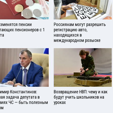
изменятся пенсии
Россиянам могут разрешить
тающих пенсионеров с 1
регистрацию авто,
ста
находящихся в
международном розыске
имир Константинов:
Возвращение НВП: чему и как
ная задача депутата в
будут учить школьников на
виях ЧС — быть полезным
уроках
ям