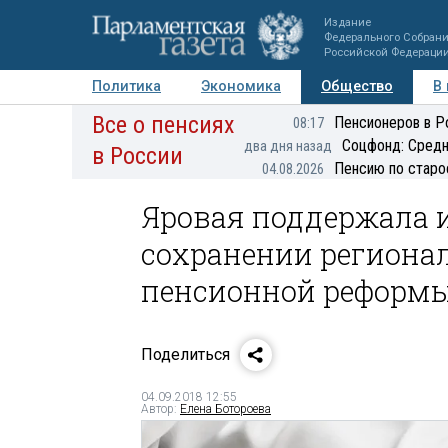
Издание
Федерального Собран
Российской Федераци
Политика
Экономика
Общество
В
Все о пенсиях
Фото
Авторы
Персоны
Мнения
Регионы
Пенсионеров в Р
08:17
Соцфонд: Средн
два дня назад
в России
Пенсию по старо
04.08.2026
Яровая поддержала 
сохранении региона
пенсионной реформ
Поделиться
04.09.2018 12:55
Автор:
Елена Ботороева