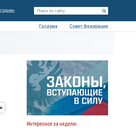
егодня»
Госдума
Совет Федерации
я
Авто
Недвижимость
Технологии
иза
Интересное за неделю