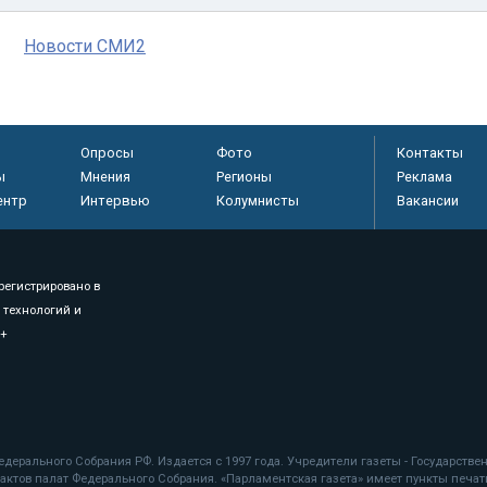
Новости СМИ2
Опросы
Фото
Контакты
ы
Мнения
Регионы
Реклама
ентр
Интервью
Колумнисты
Вакансии
регистрировано в
 технологий и
8+
.
дерального Собрания РФ. Издается с 1997 года. Учредители газеты - Государств
ктов палат Федерального Собрания. «Парламентская газета» имеет пункты печати