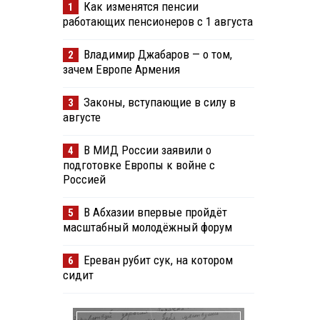
Как изменятся пенсии
1
работающих пенсионеров с 1 августа
Владимир Джабаров — о том,
2
зачем Европе Армения
Законы, вступающие в силу в
3
августе
В МИД России заявили о
4
подготовке Европы к войне с
Россией
В Абхазии впервые пройдёт
5
масштабный молодёжный форум
Ереван рубит сук, на котором
6
сидит