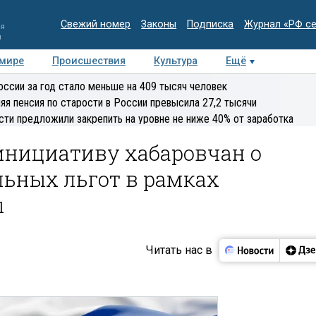
Свежий номер
Законы
Подписка
Журнал «РФ с
ия
и
 мире
Происшествия
Культура
Ещё
Медиацентр
Интервью
Колумнисты
Делова
оссии за год стало меньше на 409 тысяч человек
эксперт
яя пенсия по старости в России превысила 27,2 тысячи
сти предложили закрепить на уровне не ниже 40% от заработка
инициативу хабаровчан о
льных льгот в рамках
ы
Читать нас в