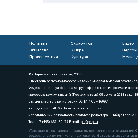
Политика
Экономика
Видео
Общество
В мире
Персон
Происшествия
Культура
Медиац
© «Парламентская газета», 2026 г.
Электронное периодическое издание «Парламентская газета» за
Федеральной службе по надзору в сфере связи, информационных
массовых коммуникаций (Роскомнадзор) 05 августа 2011 года. 1
Свидетельство о регистрации Эл № ФС77-46097
Учредитель — АНО «Парламентская газета»
Исполняющий обязанности главного редактора — Абдуллаев М.Р
Тел.: +7 (495) 637–69–79 E-mail:
pg@pnp.ru
«Парламентская газета» - официальное еженедельное издание Фе
федеральных конституционных законов, федеральных законов и а