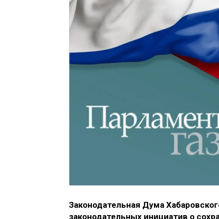
Законодательная Дума Хабаровского
законодательных инициатив о сохр