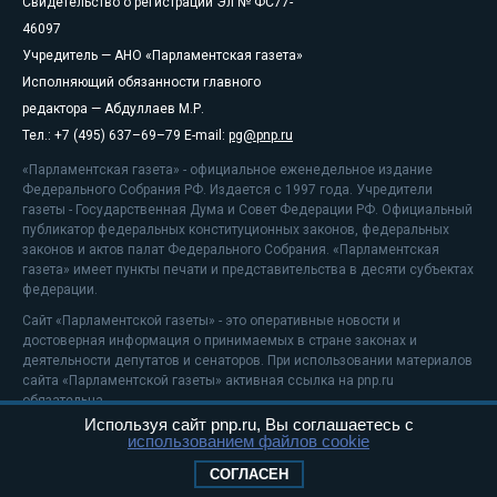
Свидетельство о регистрации Эл № ФС77-
46097
Учредитель — АНО «Парламентская газета»
Исполняющий обязанности главного
редактора — Абдуллаев М.Р.
Тел.: +7 (495) 637–69–79 E-mail:
pg@pnp.ru
«Парламентская газета» - официальное еженедельное издание
Федерального Собрания РФ. Издается с 1997 года. Учредители
газеты - Государственная Дума и Совет Федерации РФ. Официальный
публикатор федеральных конституционных законов, федеральных
законов и актов палат Федерального Собрания. «Парламентская
газета» имеет пункты печати и представительства в десяти субъектах
федерации.
Сайт «Парламентской газеты» - это оперативные новости и
достоверная информация о принимаемых в стране законах и
деятельности депутатов и сенаторов. При использовании материалов
сайта «Парламентской газеты» активная ссылка на pnp.ru
обязательна.
Используя сайт pnp.ru, Вы соглашаетесь с
На информационном ресурсе применяются
рекомендательные
использованием файлов cookie
технологии
Положение о защите персональных данных
СОГЛАСЕН