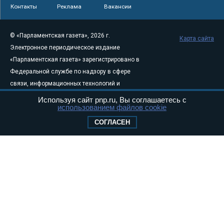
Контакты
Реклама
Вакансии
© «Парламентская газета», 2026 г.
Карта сайта
Электронное периодическое издание
«Парламентская газета» зарегистрировано в
Федеральной службе по надзору в сфере
связи, информационных технологий и
массовых коммуникаций (Роскомнадзор) 05
Используя сайт pnp.ru, Вы соглашаетесь с
использованием файлов cookie
августа 2011 года. 18+
Свидетельство о регистрации Эл № ФС77-
СОГЛАСЕН
46097
Учредитель — АНО «Парламентская газета»
Исполняющий обязанности главного
редактора — Абдуллаев М.Р.
Тел.: +7 (495) 637–69–79 E-mail:
pg@pnp.ru
«Парламентская газета» - официальное еженедельное издание
Федерального Собрания РФ. Издается с 1997 года. Учредители
газеты - Государственная Дума и Совет Федерации РФ. Официальный
публикатор федеральных конституционных законов, федеральных