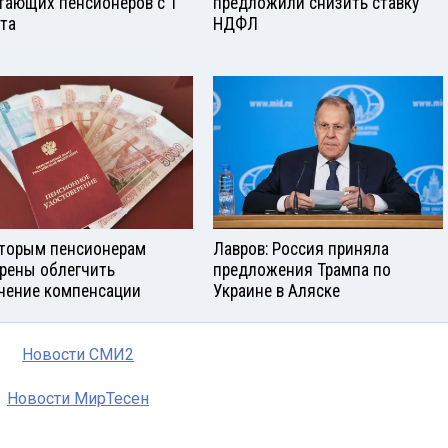
тающих пенсионеров с 1
предложили снизить ставку
ста
НДФЛ
торым пенсионерам
Лавров: Россия приняла
рены облегчить
предложения Трампа по
чение компенсации
Украине в Аляске
Новости СМИ2
Новости МирТесен