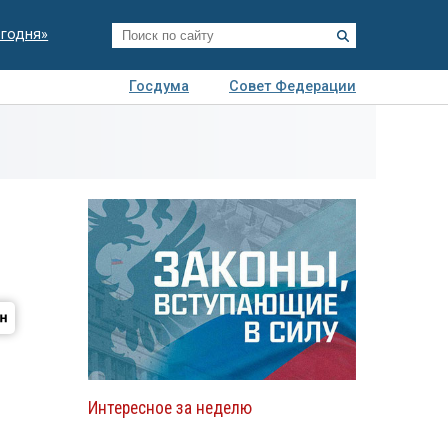
егодня»
Госдума
Совет Федерации
я
Авто
Недвижимость
Технологии
иза
Интересное за неделю