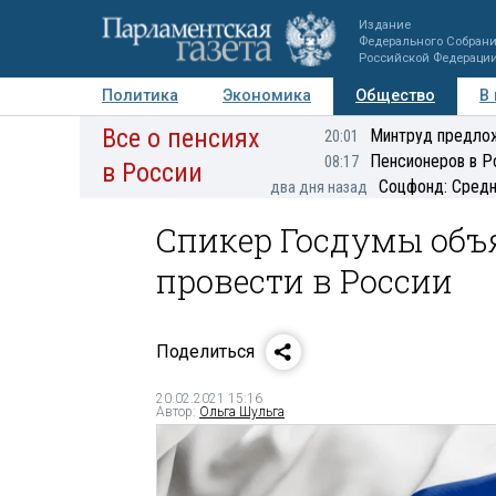
Издание
Федерального Собран
Российской Федераци
Политика
Экономика
Общество
В
Все о пенсиях
Фото
Авторы
Персоны
Мнения
Регионы
Минтруд предлож
20:01
Пенсионеров в Р
08:17
в России
Соцфонд: Средн
два дня назад
Спикер Госдумы объ
провести в России
Поделиться
20.02.2021 15:16
Автор:
Ольга Шульга