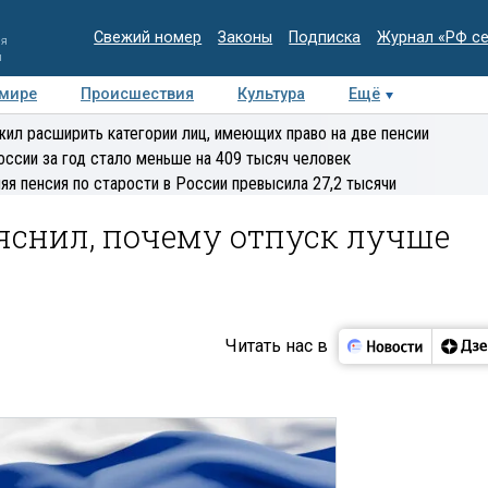
Свежий номер
Законы
Подписка
Журнал «РФ с
ия
и
 мире
Происшествия
Культура
Ещё
Медиацентр
Интервью
Колумнисты
Делова
ил расширить категории лиц, имеющих право на две пенсии
эксперт
оссии за год стало меньше на 409 тысяч человек
яя пенсия по старости в России превысила 27,2 тысячи
яснил, почему отпуск лучше
Читать нас в