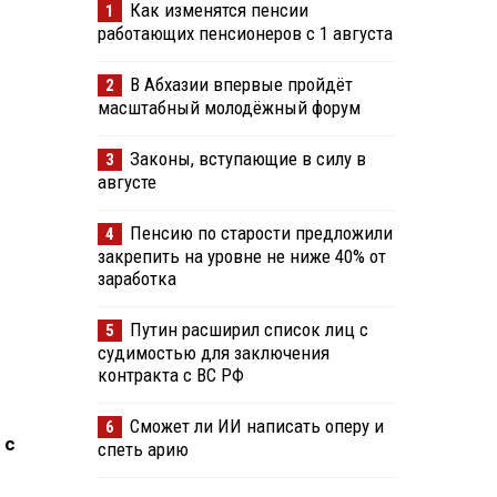
Как изменятся пенсии
1
работающих пенсионеров с 1 августа
В Абхазии впервые пройдёт
2
масштабный молодёжный форум
Законы, вступающие в силу в
3
августе
Пенсию по старости предложили
4
закрепить на уровне не ниже 40% от
заработка
Путин расширил список лиц с
5
судимостью для заключения
контракта с ВС РФ
Сможет ли ИИ написать оперу и
6
 с
спеть арию