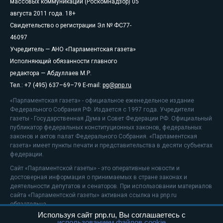
массовых коммуникаций (Роскомнадзор) 05
августа 2011 года. 18+
Свидетельство о регистрации Эл № ФС77-
46097
Учредитель — АНО «Парламентская газета»
Исполняющий обязанности главного
редактора — Абдуллаев М.Р.
Тел.: +7 (495) 637–69–79 E-mail:
pg@pnp.ru
«Парламентская газета» - официальное еженедельное издание
Федерального Собрания РФ. Издается с 1997 года. Учредители
газеты - Государственная Дума и Совет Федерации РФ. Официальный
публикатор федеральных конституционных законов, федеральных
законов и актов палат Федерального Собрания. «Парламентская
газета» имеет пункты печати и представительства в десяти субъектах
федерации.
Сайт «Парламентской газеты» - это оперативные новости и
достоверная информация о принимаемых в стране законах и
деятельности депутатов и сенаторов. При использовании материалов
сайта «Парламентской газеты» активная ссылка на pnp.ru
обязательна.
Используя сайт pnp.ru, Вы соглашаетесь с
На информационном ресурсе применяются
рекомендательные
использованием файлов cookie