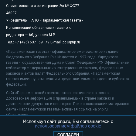
Свидетельство о регистрации Эл № ФС77-
46097
Учредитель — АНО «Парламентская газета»
Исполняющий обязанности главного
редактора — Абдуллаев М.Р.
Тел.: +7 (495) 637–69–79 E-mail:
pg@pnp.ru
«Парламентская газета» - официальное еженедельное издание
Федерального Собрания РФ. Издается с 1997 года. Учредители
газеты - Государственная Дума и Совет Федерации РФ. Официальный
публикатор федеральных конституционных законов, федеральных
законов и актов палат Федерального Собрания. «Парламентская
газета» имеет пункты печати и представительства в десяти субъектах
федерации.
Сайт «Парламентской газеты» - это оперативные новости и
достоверная информация о принимаемых в стране законах и
деятельности депутатов и сенаторов. При использовании материалов
сайта «Парламентской газеты» активная ссылка на pnp.ru
обязательна.
Используя сайт pnp.ru, Вы соглашаетесь с
На информационном ресурсе применяются
рекомендательные
использованием файлов cookie
технологии
Положение о защите персональных данных
СОГЛАСЕН