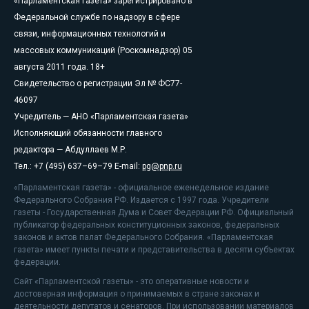
«Парламентская газета» зарегистрировано в
Федеральной службе по надзору в сфере
связи, информационных технологий и
массовых коммуникаций (Роскомнадзор) 05
августа 2011 года. 18+
Свидетельство о регистрации Эл № ФС77-
46097
Учредитель — АНО «Парламентская газета»
Исполняющий обязанности главного
редактора — Абдуллаев М.Р.
Тел.: +7 (495) 637–69–79 E-mail:
pg@pnp.ru
«Парламентская газета» - официальное еженедельное издание
Федерального Собрания РФ. Издается с 1997 года. Учредители
газеты - Государственная Дума и Совет Федерации РФ. Официальный
публикатор федеральных конституционных законов, федеральных
законов и актов палат Федерального Собрания. «Парламентская
газета» имеет пункты печати и представительства в десяти субъектах
федерации.
Сайт «Парламентской газеты» - это оперативные новости и
достоверная информация о принимаемых в стране законах и
деятельности депутатов и сенаторов. При использовании материалов