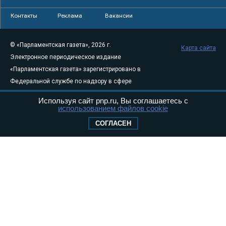
Контакты
Реклама
Вакансии
© «Парламентская газета», 2026 г.
Карта сайта
Электронное периодическое издание
«Парламентская газета» зарегистрировано в
Федеральной службе по надзору в сфере
связи, информационных технологий и
Используя сайт pnp.ru, Вы соглашаетесь с
массовых коммуникаций (Роскомнадзор) 05
использованием файлов cookie
августа 2011 года. 18+
СОГЛАСЕН
Свидетельство о регистрации Эл № ФС77-
46097
Учредитель — АНО «Парламентская газета»
Исполняющий обязанности главного
редактора — Абдуллаев М.Р.
Тел.: +7 (495) 637–69–79 E-mail:
pg@pnp.ru
«Парламентская газета» - официальное еженедельное издание
Федерального Собрания РФ. Издается с 1997 года. Учредители
газеты - Государственная Дума и Совет Федерации РФ. Официальный