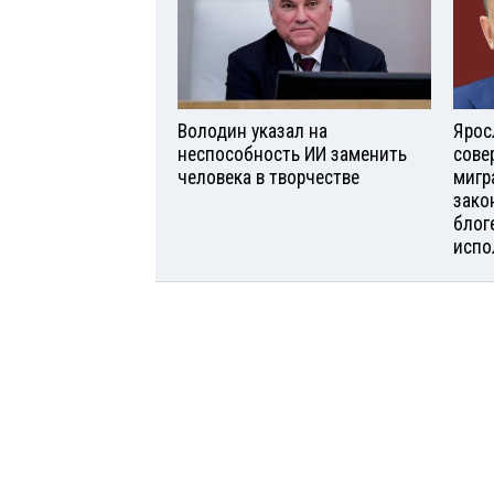
Володин указал на
Ярос
неспособность ИИ заменить
сове
человека в творчестве
мигр
зако
блог
испо