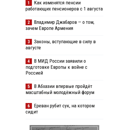
Как изменятся пенсии
1
работающих пенсионеров с 1 августа
Владимир Джабаров — о том,
2
зачем Европе Армения
Законы, вступающие в силу в
3
августе
В МИД России заявили о
4
подготовке Европы к войне с
Россией
В Абхазии впервые пройдёт
5
масштабный молодёжный форум
Ереван рубит сук, на котором
6
сидит