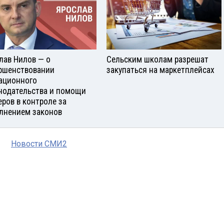
лав Нилов — о
Сельским школам разрешат
ршенствовании
закупаться на маркетплейсах
ационного
нодательства и помощи
еров в контроле за
лнением законов
Новости СМИ2