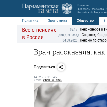
Издание
Федерального Собран
Российской Федераци
Политика
Экономика
Общество
В
Все о пенсиях
Фото
Авторы
Персоны
Мнения
Регионы
Пенсионеров в Р
08:17
Соцфонд: Средн
два дня назад
в России
Пенсию по старо
04.08.2026
Врач рассказала, как
Поделиться
14.02.2020 19:43
Автор:
Иван Рощепий