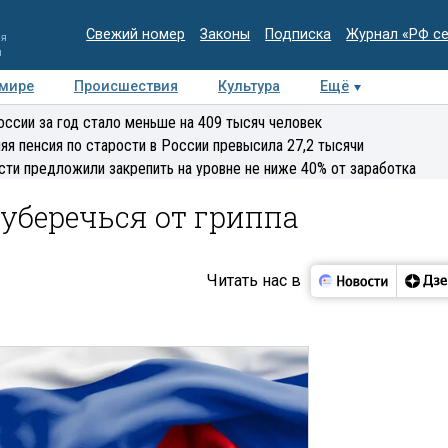
Свежий номер
Законы
Подписка
Журнал «РФ с
ия
и
 мире
Происшествия
Культура
Ещё
Медиацентр
Интервью
Колумнисты
Делова
оссии за год стало меньше на 409 тысяч человек
эксперт
яя пенсия по старости в России превысила 27,2 тысячи
сти предложили закрепить на уровне не ниже 40% от заработка
 уберечься от гриппа
Читать нас в