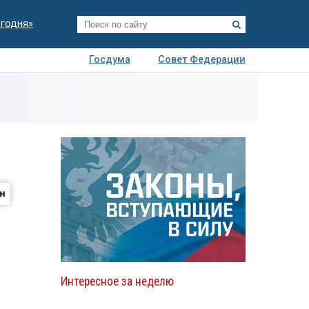
егодня»
Госдума
Совет Федерации
я
Авто
Недвижимость
Технологии
иза
Интересное за неделю