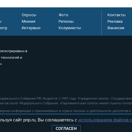
Опросы
Фото
Контакты
ы
Мнения
Регионы
Реклама
ентр
Интервью
Колумнисты
Вакансии
регистрировано в
 технологий и
8+
.
дерального Собрания РФ. Издается с 1997 года. Учредители газеты - Государств
ктов палат Федерального Собрания. «Парламентская газета» имеет пункты печати
оверная информация о принимаемых в стране законах и деятельности депутатов и
льзуя сайт pnp.ru, Вы соглашаетесь с
использованием файлов c
ехнологии
СОГЛАСЕН