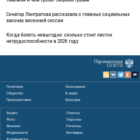
Сенатор Лантратова рассказала о главных социальных
законах весенней сессии
Когда болеть невыгодно: сколько стоит листок
нетрудоспособности в 2026 году
Политика
Экономика
Общество
В мире
Происшествия
Культура
Видео
Опросы
Фото
Персоны
Мнения
Регионы
Медиацентр
Интервью
Колумнисты