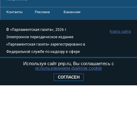
Контакты
Реклама
Вакансии
© «Парламентская газета», 2026 г.
Карта сайта
Электронное периодическое издание
«Парламентская газета» зарегистрировано в
Федеральной службе по надзору в сфере
связи, информационных технологий и
Используя сайт pnp.ru, Вы соглашаетесь с
массовых коммуникаций (Роскомнадзор) 05
использованием файлов cookie
августа 2011 года. 18+
СОГЛАСЕН
Свидетельство о регистрации Эл № ФС77-
46097
Учредитель — АНО «Парламентская газета»
Исполняющий обязанности главного
редактора — Абдуллаев М.Р.
Тел.: +7 (495) 637–69–79 E-mail:
pg@pnp.ru
«Парламентская газета» - официальное еженедельное издание
Федерального Собрания РФ. Издается с 1997 года. Учредители