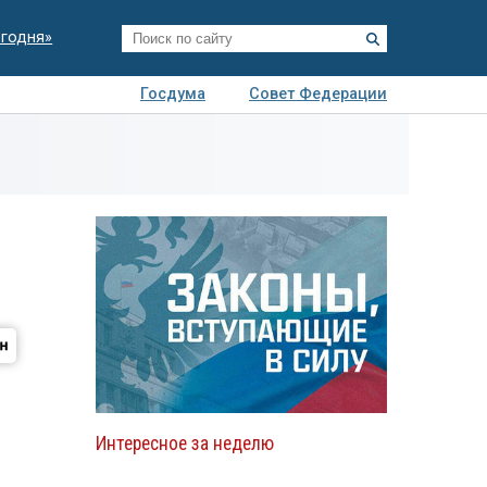
егодня»
Госдума
Совет Федерации
я
Авто
Недвижимость
Технологии
иза
Интересное за неделю