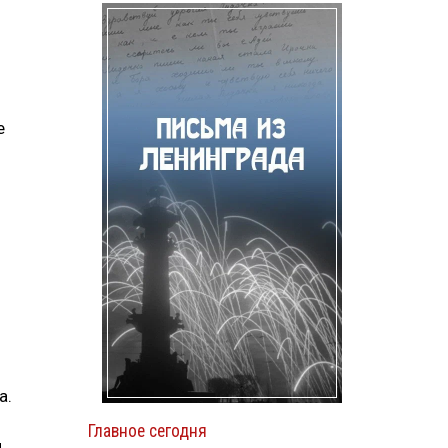
е
а.
Главное сегодня
и