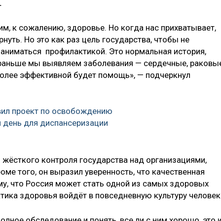
.
м, к сожалению, здоровье. Но когда нас прихватывает,
нуть. Но это как раз цель государства, чтобы не
 заниматься профилактикой. Это нормальная история,
 раньше мы выявляем заболевания — сердечные, раковы
более эффективной будет помощь», — подчеркнул
вил проект по освобождению
н день для диспансеризации
я жёсткого контроля государства над организациями,
ме того, он выразил уверенность, что качественная
му, что Россия может стать одной из самых здоровых
ктика здоровья войдёт в повседневную культуру человек
лное обследование и понять, все ли с ним хорошо, это 