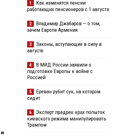
Как изменятся пенсии
1
работающих пенсионеров с 1 августа
Владимир Джабаров — о том,
2
зачем Европе Армения
Законы, вступающие в силу в
3
августе
В МИД России заявили о
4
подготовке Европы к войне с
Россией
Ереван рубит сук, на котором
5
сидит
Эксперт предрек крах попыток
6
киевского режима манипулировать
Трампом
 и