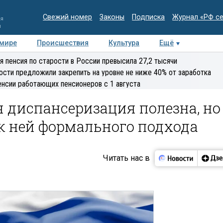
Свежий номер
Законы
Подписка
Журнал «РФ с
ия
и
 мире
Происшествия
Культура
Ещё
Медиацентр
Интервью
Колумнисты
Делова
я пенсия по старости в России превысила 27,2 тысячи
эксперт
ости предложили закрепить на уровне не ниже 40% от заработка
енсии работающих пенсионеров с 1 августа
я диспансеризация полезна, но
к ней формального подхода
Читать нас в