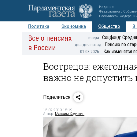
Издание
Федерального Собран
Российской Федераци
Политика
Экономика
Общество
В
Все о пенсиях
Фото
Авторы
Персоны
Мнения
Регионы
Соцфонд: Средня
вчера
Пенсию по стар
два дня назад
в России
Как изменятся п
01.08.2026
Вострецов: ежегодна
важно не допустить 
Поделиться
15.07.2019 15:19
Автор:
Максим Ходыкин