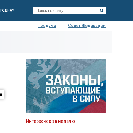
егодня»
Госдума
Совет Федерации
я
Авто
Недвижимость
Технологии
иза
Интересное за неделю