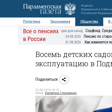
Издание
Федерального Собран
Российской Федераци
Политика
Экономика
Общество
В
Все о пенсиях
Фото
Авторы
Персоны
Мнения
Регионы
Соцфонд: Средн
два дня назад
Пенсию по старо
04.08.2026
в России
Как изменятся п
01.08.2026
Восемь детских садов
эксплуатацию в Подм
Поделиться
20.06.2019 19:15
Автор:
Екатерина Слюсаренко