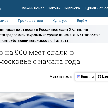
Свежий номер
Законы
Подписка
Журнал «РФ с
ия
и
 мире
Происшествия
Культура
Ещё
Медиацентр
Интервью
Колумнисты
Делова
яя пенсия по старости в России превысила 27,2 тысячи
эксперт
сти предложили закрепить на уровне не ниже 40% от заработка
енсии работающих пенсионеров с 1 августа
 на 900 мест сдали в
осковье c начала года
Читать нас в