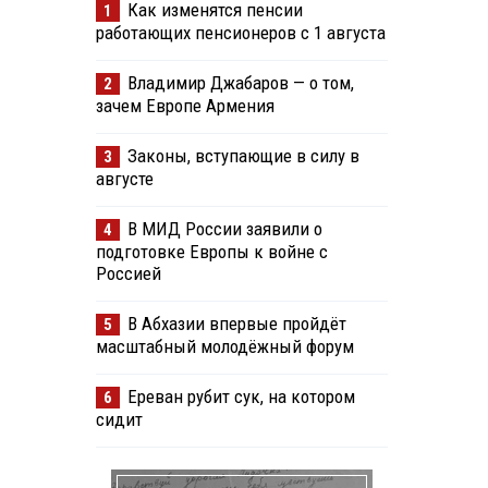
Как изменятся пенсии
1
работающих пенсионеров с 1 августа
Владимир Джабаров — о том,
2
зачем Европе Армения
Законы, вступающие в силу в
3
августе
В МИД России заявили о
4
подготовке Европы к войне с
Россией
В Абхазии впервые пройдёт
5
масштабный молодёжный форум
Ереван рубит сук, на котором
6
сидит