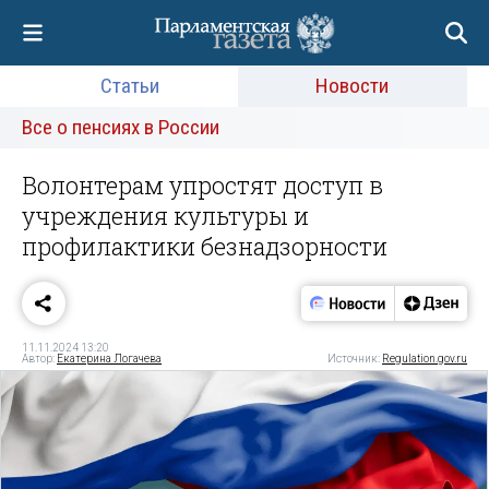
Статьи
Новости
Все о пенсиях в России
Волонтерам упростят доступ в
учреждения культуры и
профилактики безнадзорности
11.11.2024 13:20
Автор:
Екатерина Логачева
Источник:
Regulation.gov.ru