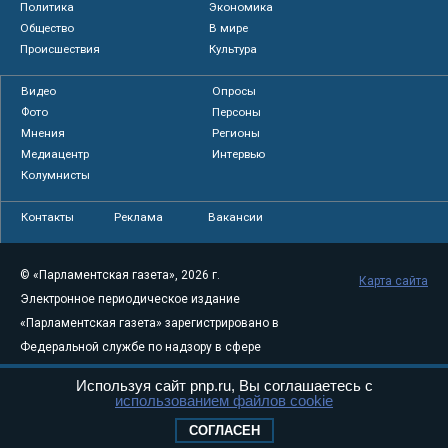
Политика
Экономика
Общество
В мире
Происшествия
Культура
Видео
Опросы
Фото
Персоны
Мнения
Регионы
Медиацентр
Интервью
Колумнисты
Контакты
Реклама
Вакансии
© «Парламентская газета», 2026 г.
Карта сайта
Электронное периодическое издание
«Парламентская газета» зарегистрировано в
Федеральной службе по надзору в сфере
связи, информационных технологий и
Используя сайт pnp.ru, Вы соглашаетесь с
массовых коммуникаций (Роскомнадзор) 05
использованием файлов cookie
августа 2011 года. 18+
СОГЛАСЕН
Свидетельство о регистрации Эл № ФС77-